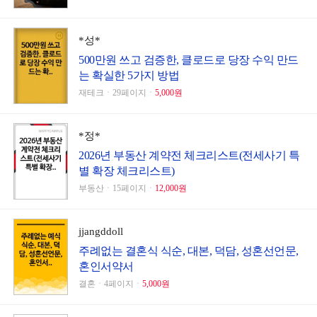
*성*
500만원 쓰고 검증한, 클로드로 당장 수익 만드
는 확실한 5가지 방법
재테크ㆍ29페이지ㆍ
5,000원
*정*
2026년 부동산 계약전 체크리스트(전세사기 특
별 확장 체크리스트)
부동산ㆍ15페이지ㆍ
12,000원
jjangddoll
주례없는 결혼식 식순, 대본, 덕담, 성혼선언문,
혼인서약서
결혼ㆍ4페이지ㆍ
5,000원