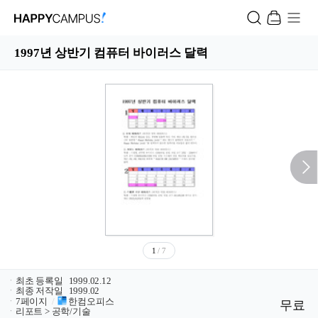
1997년 상반기 컴퓨터 바이러스 달력
1
/ 7
ㆍ
최초 등록일
1999.02.12
ㆍ
최종 저작일
1999.02
ㆍ
7페이지
/
한컴오피스
무료
ㆍ
리포트 > 공학/기술