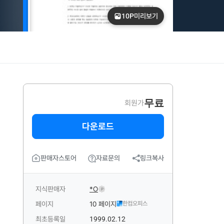
10P
미리보기
무료
회원가
다운로드
판매자스토어
자료문의
링크복사
지식판매자
*O
P
페이지
10 페이지
한컴오피스
최초등록일
1999.02.12