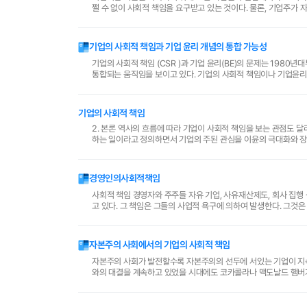
기업이란 이윤을 획득하기 위해 모인 사람들의 집합체이다. 그러나 그런 기업이 이익을 창출해내는 터전은 바로 그 기업이 속한 사회이기 때문에 기업은 어
쩔 수 없이 사회적 책임을 요구받고 있는 것이다. 물론, 기업주가 자신의 이윤을 획득하기 위해 하는 일인 데 무어 그리 간섭이 많으냐고 반박하면 사회는 별
로 내세울 만한 명분이 없을지도 모른다. 또한 사회..
기업의 사회적 책임과 기업 윤리 개념의 통합 가능성
기업의 사회적 책임 (CSR )과 기업 윤리(BE)의 문제는 1980년대부터 
통합되는 움직임을 보이고 있다. 기업의 사회적 책임이나 기업윤
있어서 보다 체계적이고 적극적인 기업의 대응행동을 ..
기업의 사회적 책임
2. 본론 역사의 흐름에 따라 기업이 사회적 책임을 보는 관점도 
하는 일이라고 정의하면서 기업의 주된 관심을 이윤의 극대화와 장
조직은 주주의 요구에만 책임을 지고 다른 집단의 요구는 관..
경영인의사회적책임
사회적 책임 경영자와 주주들 자유 기업, 사유재산제도, 회사 집행 상의 경영적 고용인, 그들은 그들의 고용인들에 대하여 무 거운 지시의(지도의) 책임을 갖
고 있다. 그 책임은 그들의 사업적 욕구에 의하여 발생한다. 그것은 사회적 기초 법칙과 도덕적 관례를 따르며 일반적으로 가능한 한 많은 돈을 만드는 것
다. ..
자본주의 사회에서의 기업의 사회적 책임
자본주의 사회가 발전할수록 자본주의의 선두에 서있는 기업이 지
와의 대결을 계속하고 있었을 시대에도 코카콜라나 맥도날드 햄버거
치적 힘을 훨씬 상회하고 있는지도 모를일이다. 이른바 기업의 힘이 