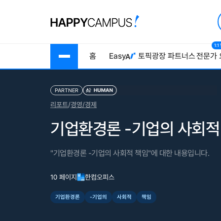
1:
홈
Easy
토픽광장
파트너스
전문가 
PARTNER
리포트
/
경영/경제
기업환경론 -기업의 사회적
"기업환경론 -기업의 사회적 책임"에 대한 내용입니다.
10 페이지
한컴오피스
기업환경론
-기업의
사회적
책임