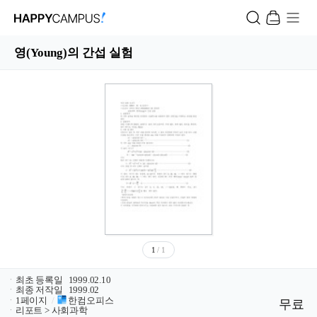
영(Young)의 간섭 실험
1
/ 1
ㆍ
최초 등록일
1999.02.10
ㆍ
최종 저작일
1999.02
ㆍ
1페이지
/
한컴오피스
무료
ㆍ
리포트 > 사회과학