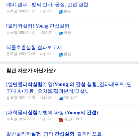
예비.결과 - 빛의 반사, 굴절, 간섭 실험
등록일 1999.10.17 ㆍ7페이지 ㆍ
한글
[물리학실험] Young 간섭실험
등록일 2003.10.21 ㆍ5페이지 ㆍ
한글
식물호흡실험 결과보고서
등록일 1999.02.06 ㆍ4페이지 ㆍ
한글
찾던 자료가 아닌가요?
[일반물리학
실험
2] 영(
Young
)의
간섭
실험
_결과레포트 (단
국대 A+자료_ 오차율/결과분석/고찰/..
등록일 2024.04.20 ㆍ3페이지 ㆍ
MS 워드
[대학물리
실험
2] 빛의 파장 (
Young
의
간섭
)
등록일 2024.09.25 ㆍ5페이지 ㆍ
어도비 PDF
일반물리학
실험
_영의
간섭
실험
_결과레포트