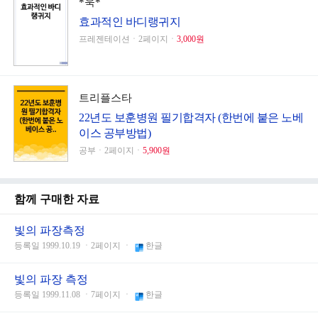
*욱*
효과적인 바디랭귀지
프레젠테이션ㆍ2페이지ㆍ
3,000원
트리플스타
22년도 보훈병원 필기합격자 (한번에 붙은 노베
이스 공부방법)
공부ㆍ2페이지ㆍ
5,900원
함께 구매한 자료
빛의 파장측정
등록일 1999.10.19 ㆍ2페이지 ㆍ
한글
빛의 파장 측정
등록일 1999.11.08 ㆍ7페이지 ㆍ
한글