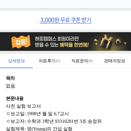
상세정보
자료후기
(
5
)
자료문의
(
0
)
판매자정보
목차
없음
본문내용
사전 실험 보고서
ㅇ보고일: 1998년 월 일 6,7교시
ㅇ보고자: 수학과 3학년 93310281번 3조 송정위
실험제목: 영(Young)의 간섭 실험