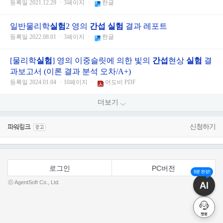
등록일 2021.12.29 ㆍ3페이지 ㆍ
한글
일반물리학
실험
2 영의
간섭
실험
결과 레포트
등록일 2022.08.01 ㆍ3페이지 ㆍ
한글
[물리학
실험
] 영의 이중슬릿에 의한 빛의
간섭
현상
실험
결
과보고서 (이론 결과 분석 오차/A+)
등록일 2024.01.04 ㆍ10페이지 ㆍ
어도비 PDF
더보기
신청하기
로그인
PC버전
5분 완성!
ⓒ AgentSoft Co., Ltd.
AI
챗봇