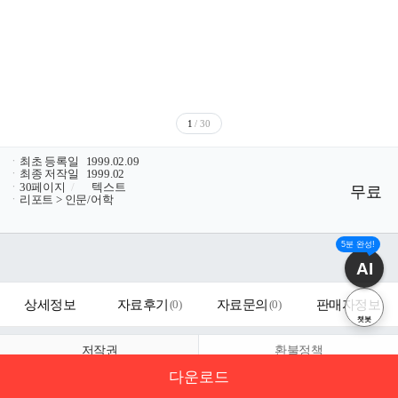
1
/ 30
ㆍ
최초 등록일
1999.02.09
ㆍ
최종 저작일
1999.02
ㆍ
30페이지
/
텍스트
무료
ㆍ
리포트 > 인문/어학
5분 완성!
AI
상세정보
자료후기
(
0
)
자료문의
(
0
)
판매자정보
챗봇
저작권
환불정책
다운로드
자료의 정보 및 내용의 진실성에 대하여 해피캠퍼스는 보증하지 않으며,