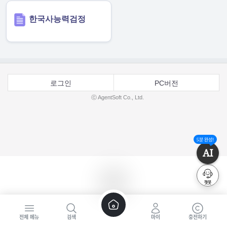
한국사능력검정
로그인
PC버전
ⓒ AgentSoft Co., Ltd.
5분 완성!
AI
챗봇
전체 메뉴
검색
마이
충전하기