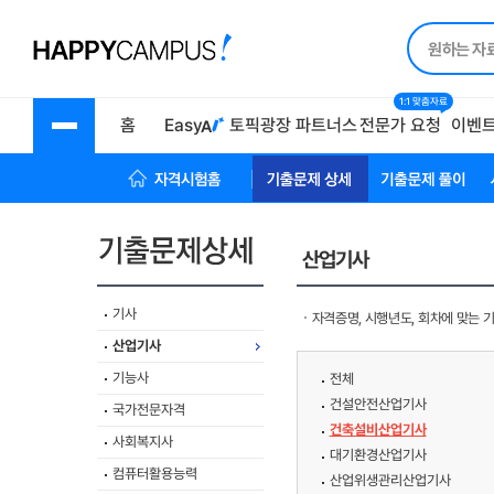
1:1 맞춤자료
홈
Easy
토픽광장
파트너스
전문가 요청
이벤
자격시험 홈
기출문제상세
기출문제풀이
산업기사
기사
자격증명, 시행년도, 회차에 맞는 
산업기사
기능사
전체
건설안전산업기사
국가전문자격
건축설비산업기사
사회복지사
대기환경산업기사
컴퓨터활용능력
산업위생관리산업기사