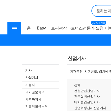
1:1 맞춤자료
홈
Easy
토픽광장
파트너스
전문가 요청
이
자격시험 홈
기출문제상세
기출문제풀이
산업기사
기사
자격증명, 시행년도, 회차에 
산업기사
기능사
전체
건설안전산업기사
국가전문자격
건축설비산업기사
사회복지사
대기환경산업기사
컴퓨터활용능력
산업위생관리산업기사