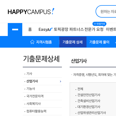
1:1 맞춤자료
홈
Easy
토픽광장
파트너스
전문가 요청
이벤
자격시험 홈
기출문제상세
기출문제풀이
산업기사
기사
자격증명, 시행년도, 회차에 맞는 
산업기사
기능사
전체
건설안전산업기사
국가전문자격
건축설비산업기사
사회복지사
대기환경산업기사
컴퓨터활용능력
산업위생관리산업기사