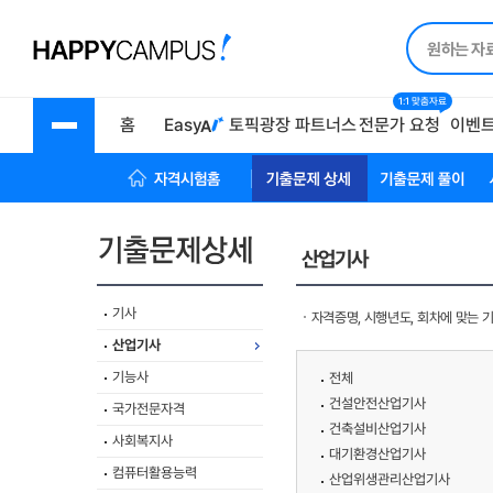
1:1 맞춤자료
홈
Easy
토픽광장
파트너스
전문가 요청
이벤
자격시험 홈
기출문제상세
기출문제풀이
산업기사
기사
자격증명, 시행년도, 회차에 맞는 
산업기사
기능사
전체
건설안전산업기사
국가전문자격
건축설비산업기사
사회복지사
대기환경산업기사
컴퓨터활용능력
산업위생관리산업기사