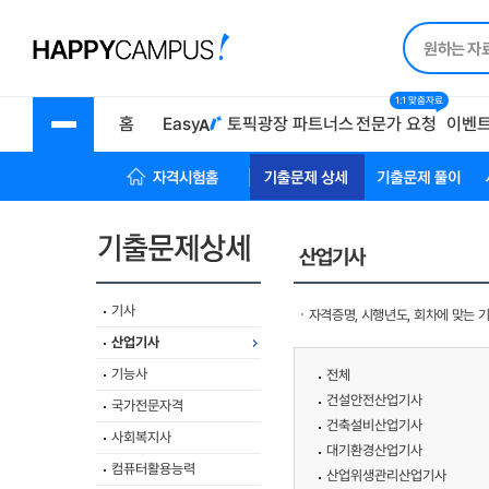
1:1 맞춤자료
홈
Easy
토픽광장
파트너스
전문가 요청
이벤
자격시험 홈
기출문제상세
기출문제풀이
산업기사
기사
자격증명, 시행년도, 회차에 맞는 
산업기사
기능사
전체
건설안전산업기사
국가전문자격
건축설비산업기사
사회복지사
대기환경산업기사
컴퓨터활용능력
산업위생관리산업기사