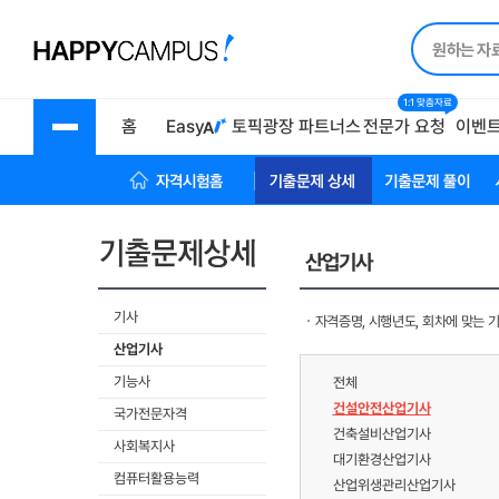
1:1 맞춤자료
홈
Easy
토픽광장
파트너스
전문가 요청
이벤
자격시험 홈
기출문제상세
기출문제풀이
산업기사
기사
자격증명, 시행년도, 회차에 맞는 
산업기사
기능사
전체
건설안전산업기사
국가전문자격
건축설비산업기사
사회복지사
대기환경산업기사
컴퓨터활용능력
산업위생관리산업기사