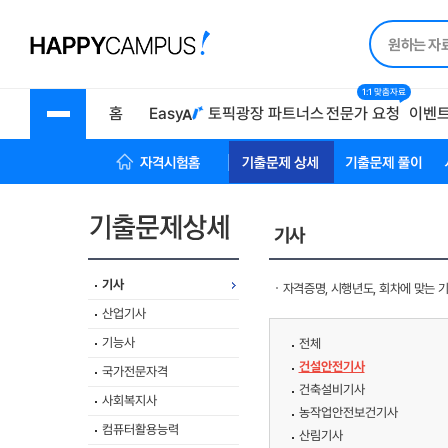
1:1 맞춤자료
홈
Easy
토픽광장
파트너스
전문가 요청
이벤
자격시험 홈
기출문제상세
기출문제풀이
기사
기사
자격증명, 시행년도, 회차에 맞는 
산업기사
기능사
전체
건설안전기사
국가전문자격
건축설비기사
사회복지사
농작업안전보건기사
컴퓨터활용능력
산림기사