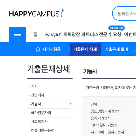
1:1 맞춤자료
홈
Easy
토픽광장
파트너스
전문가 요청
이벤
자격시험 홈
기출문제상세
기출문제풀이
기능사
기사
자격증명, 시행년도, 회차에 맞는 
산업기사
기능사
전체
공조냉동기계기능사
국가전문자격
승강기기능사
사회복지사
에너지관리기능사
컴퓨터활용능력
자기비파괴검사기능사