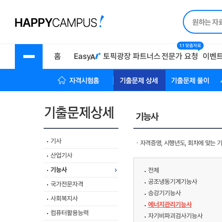
1:1 맞춤자료
홈
Easy
토픽광장
파트너스
전문가 요청
이벤
자격시험 홈
기출문제상세
기출문제풀이
기능사
기사
자격증명, 시행년도, 회차에 맞는 
산업기사
기능사
전체
공조냉동기계기능사
국가전문자격
승강기기능사
사회복지사
에너지관리기능사
컴퓨터활용능력
자기비파괴검사기능사