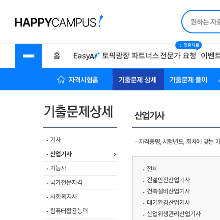
1:1 맞춤자료
홈
Easy
토픽광장
파트너스
전문가 요청
이벤
자격시험 홈
기출문제상세
기출문제풀이
산업기사
기사
자격증명, 시행년도, 회차에 맞는 
산업기사
기능사
전체
건설안전산업기사
국가전문자격
건축설비산업기사
사회복지사
대기환경산업기사
컴퓨터활용능력
산업위생관리산업기사