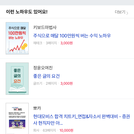
이런 노하우도 있어요!
더보기
키보드마법사
주식으로 매달 100만원씩 버는 수익 노하우
재테크ㆍ3페이지ㆍ
3,000원
정윤오여친
좋은 글의 요건
글쓰기ㆍ2페이지ㆍ
3,000원
뽀카
현대모비스 합격 치트키_면접&자소서 완벽대비 - 증권
사 현직자만 아...
회사ㆍ63페이지ㆍ
10,000원