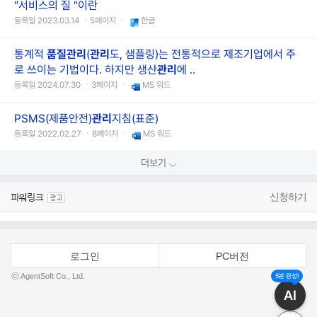
"서비스의 질 "이란
등록일 2023.03.14 ㆍ5페이지 ㆍ
한글
통계적
품질
관리
(
관리
도, 샘플링)는 전통적으로 제조기업에서 주
로 쓰이는 기법이다. 하지만 생산
관리
에 ..
등록일 2024.07.30 ㆍ3페이지 ㆍ
MS 워드
PSMS(제품안전)
관리
지침(표준)
등록일 2022.02.27 ㆍ8페이지 ㆍ
MS 워드
더보기
신청하기
로그인
PC버전
ⓒ AgentSoft Co., Ltd.
5분 완성!
AI