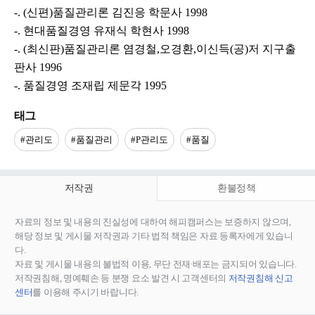
-. (신편)품질관리론 김진응 학문사 1998
-. 현대품질경영 유재식 학현사 1998
-. (최신판)품질관리론 염경철,오경환,이신득(공)저 지구출
판사 1996
-. 품질경영 조재립 제문각 1995
태그
#관리도
#품질관리
#P관리도
#품질
저작권
환불정책
자료의 정보 및 내용의 진실성에 대하여 해피캠퍼스는 보증하지 않으며,
해당 정보 및 게시물 저작권과 기타 법적 책임은 자료 등록자에게 있습니
다.
자료 및 게시물 내용의 불법적 이용, 무단 전재∙배포는 금지되어 있습니다.
저작권침해, 명예훼손 등 분쟁 요소 발견 시 고객센터의
저작권침해 신고
센터
를 이용해 주시기 바랍니다.