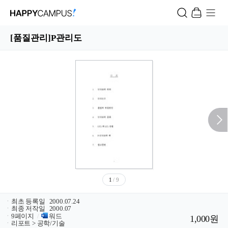
[품질관리]P관리도
1
/ 9
ㆍ
최초 등록일
2000.07.24
ㆍ
최종 저작일
2000.07
ㆍ
9페이지
/
워드
1,000원
ㆍ
리포트 > 공학/기술