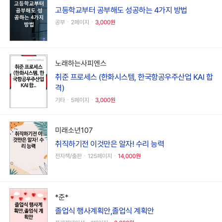
고등학교부터 공부해도 성공하는 4가지 방법
공부ㆍ2페이지ㆍ
3,000원
노래하는사피엔스
취준 프로세스 (한화시스템, 한국항공우주산업 KAI 합
격)
기타ㆍ5페이지ㆍ
3,000원
미래소년107
취직하기전 이것만은 알자! 수리 능력
전자책/출판ㆍ125페이지ㆍ
14,000원
*준*
졸업식 행사계획안,졸업식 계획안