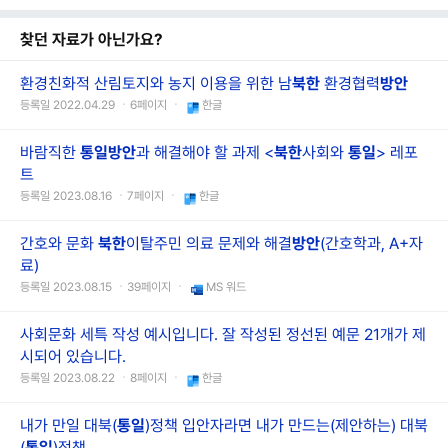
찾던 자료가 아닌가요?
환경친화적 산림토지와 농지 이용을 위한 남
북한
환경협력
방안
등록일 2022.04.29 ㆍ6페이지 ㆍ
한글
바람직한
통일
방안
과 해결해야 할 과제 <
북한
사회와
통일
> 레포
트
등록일 2023.08.16 ㆍ7페이지 ㆍ
한글
간호와 문화
북한
이탈주민 의료 문제와 해결
방안
(간호학과, A+자
료)
등록일 2023.08.15 ㆍ39페이지 ㆍ
MS 워드
사회문화 세특 작성 예시입니다. 잘 작성된 정선된 예문 21개가 제
시되어 있습니다.
등록일 2023.08.22 ㆍ8페이지 ㆍ
한글
내가 만일 대북(
통일
)정책 입안자라면 내가 만드는(제안하는) 대북
(
통일
)정책