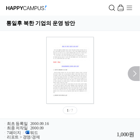
통일후 북한 기업의 운영 방안
1
/ 7
ㆍ
최초 등록일
2000.09.16
ㆍ
최종 저작일
2000.09
ㆍ
7페이지
/
워드
1,000원
ㆍ
리포트 > 경영/경제