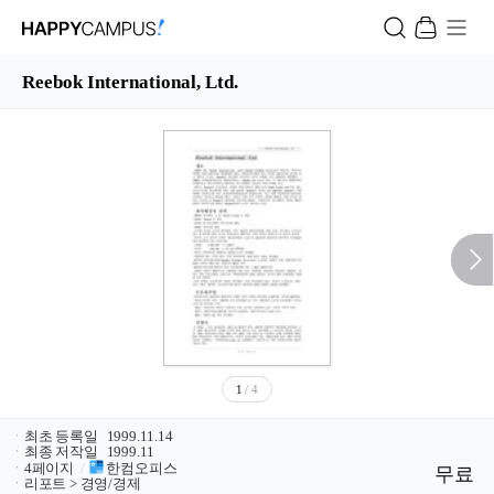
Reebok International, Ltd.
1
/ 4
ㆍ
최초 등록일
1999.11.14
ㆍ
최종 저작일
1999.11
ㆍ
4페이지
/
한컴오피스
무료
ㆍ
리포트 > 경영/경제