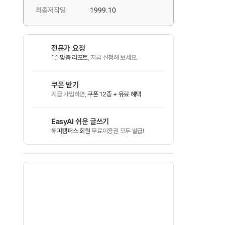
최종저작일
1999.10
전문가 요청
1:1 맞춤 리포트
, 지금 신청해 보세요.
쿠폰 받기
지금 가입하면,
쿠폰 12종 + 유료 혜택
EasyAI 쉬운 글쓰기
해피캠퍼스 회원
무료이용권 모두 발급!