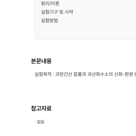
원리/이론
실험기구 및 시약
실험방법
본문내용
실험목적 : 과망간산 칼륨과 과산화수소의 산화-환원
참고자료
· 없음