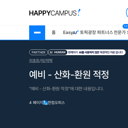
1:
홈
Easy
토픽광장
파트너스
전문가 
PARTNER
리포트
/
의/약학
예비 - 산화-환원 적정
"예비 - 산화-환원 적정"에 대한 내용입니다.
4 페이지
한컴오피스