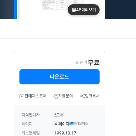
4P
미리보기
무료
회원가
다운로드
판매자스토어
자료문의
링크복사
지식판매자
*O
P
페이지
4 페이지
한컴오피스
최초등록일
1999.10.17