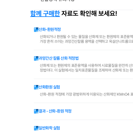
함께 구매한
자료도 확인해 보세요!
산화-환원적정
산화되거나 환원될 수 있는 물질을 산화제 또는 환원제의 표준용
가장 흔히 쓰이는 과망간산칼륨 용액을 선택하고 옥살산나트륨으로
의 종말점은 과망간산 이온의 자체 색의 변화로 알 수 있어 외부 지시
과망간산 칼륨 산화 적정법
산화제 또는 환원제의 표준용액을 사용하여 시료물질을 완전히 산화 또는 환원시키는 데 소모된 양을 측정하여 시료 물
정법이다. 이 실험에서는 일차표준물질을 조제하여 산화제 또는 환원제의 농도를 표준화하고, 이 용 액을 사용하여 옥시풀중의 과산화수소 정량, 폐수중의
COD측정, 표백분중의 유효염소 정량에..
산화환원 실험
산화-환원 적정에 가장 광범위하게 이용되는 산화제인 KMnO4 
결과 - 산화-환원 적정
일반화학 실험