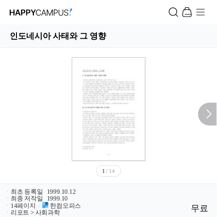
인도네시아 사태와 그 영향
1
/ 14
ㆍ
최초 등록일
1999.10.12
ㆍ
최종 저작일
1999.10
ㆍ
14페이지
/
한컴오피스
무료
ㆍ
리포트 > 사회과학