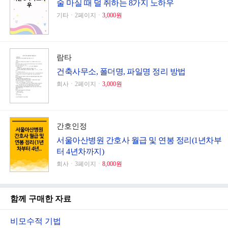
술 마실 때 덜 취하는 8가지 노하우
기타ㆍ2페이지ㆍ
3,000원
람타
건축사무소, 폴더명, 파일명 정리 방법
회사ㆍ2페이지ㆍ
3,000원
간호인정
서울아산병원 간호사 월급 및 연봉 정리(1년차부
터 4년차까지)
회사ㆍ3페이지ㆍ
8,000원
함께 구매한 자료
비모수적 기법