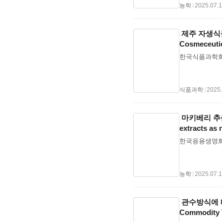
료효율 10% 향상
Enhanced 
농학
|
2025.07.
200k~300k 
해하게 된다.
Investment
서 확인이 가능
USD5~7년2~4년S
비·제공하고, 
제주 자생식물로
Boss Cap Fi
전체적으로는 위
Cosmeceutica
의 핵심 요소대체
효과가 있다.(
한국식품과학회 
로 활용하며 
한 연구 결과 발트
변화IMO·EU
2015).세부 
발적으로 성장하
로, 관리비 2.5백
CH₄ 메탄슬립
입 비용이 0.2
식품과학
|
2025.
탄올(Methano
목적지 조기도착
Maritime 
정되었다 (Ander
올 공급망 확보
algorithm
마키베리 추출물의
장점: CO₂ Z
는 것으로 나왔다
extracts as 
쟁전 세계 항
업데이트 정보에
한국응용생명화
세계 1위 + 
연료비와 배출가스
터 구축대체연료
간: 2014.8
플랫폼 발전다음
2015).고텐
선박 CII 개
농학
|
2025.07.
(Electrifi
속되며 항만 운
ETS·FuelE
관수방식에 따른
심으로 항로 재
Commodity T
유럽연합(EU)의