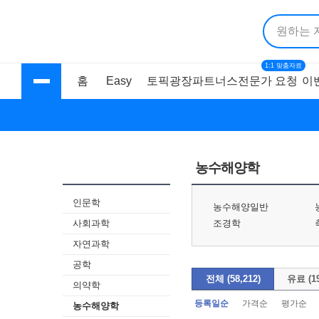
1:1 맞춤자료
홈
Easy
토픽광장
파트너스
전문가 요청
이
문서광장 홈
리포트
논문
자기소개서
이
농수해양학
인문학
농수해양일반
사회과학
조경학
자연과학
공학
전체 (58,212)
유료 (19
의약학
등록일순
가격순
평가순
농수해양학