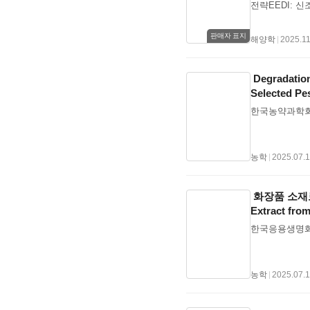
전략EEDI: 신
달거리가 제한
2025년의 폐
수집 시스템MBM
단말기 자체가 
라지는 게 아니
구조MRV·DCS
터는 정보‧통
이게 되어 생긴
판매자 표지
해양학
|
2025.11
In/Out)단계
비가 도입되어 
류로 미국 캘리
제의 상호작용 
이다.MONALISA
의 크기가 약 
(DCS·MRV
Management(
볼 수 있다. 
Degradation
부담 비교에너
다른 분야의 
라스틱의 질량이
Selected Pe
MRV·DCS 
스웨덴 항공국
고 계속 분해되
요의 증가항만
수 있도록 만들
한국농약과학회 Z
물의 소화기관,
1.5°C를 향
에서는 항공분야와
장 아래인 플랑
왔다. 해운산업
SeaSWIM, 
세 플라스틱은 
2.8~3%를 
시켰다.한편 M
입자에 노출될 
농학
|
2025.07.
의 대기오염 문
영업 노하우 공
는 데 일조하고
정책·경제성이 
이를 감안하여 M
용하지 말아야 
입되면서, 기존
식에서 분산형 
화장품 소재로써의
(Economic
던 발트해를 넘
Extract from
수 수단.기존 제
Activity 1 – S
화.MBM 도입
한국응용생명화학
Definition Pha
모니아/e-Fu
시스템상에서의
주, 항만 등 전체
plans)을 
Verificat
장 중요한 토대이다
농학
|
2025.07.
하기 위한 규제로,
신의 업데이트된
이상 여객·화물
도록 당초의 항
에 제출하도록 
팩스, 해도, 