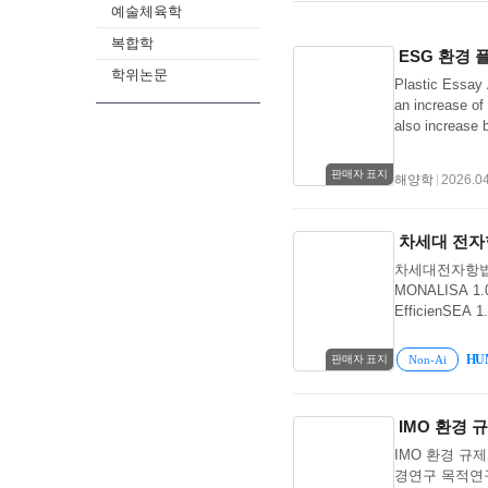
예술체육학
복합학
ESG 환경
학위논문
Plastic Essay A
an increase of 
also increase 
disappear compl
current to crea
판매자 표지
해양학
|
2026.04
confluence that
island is abou
square meters, 
차세대 전자항법
South Korea. If
차세대전자항법체제(
plastic than fi
MONALISA 1.0 
decompose and i
EfficienSEA 1.
digestive syst
(Accessibility
worrying part i
개요2. STM의 
at the bottom o
HU
Non-Ai
판매자 표지
ProjectⅣ 당면
are transferred
Navigati
health problem
서비스의 향상을
marine ecosyst
IMO 환경 
석하는 것”(IMO,
accelerating cl
IMO 환경 규제
된)라는 뜻으
and refuse pl
경연구 목적연구
환경에 적응하며
면, 2025년 