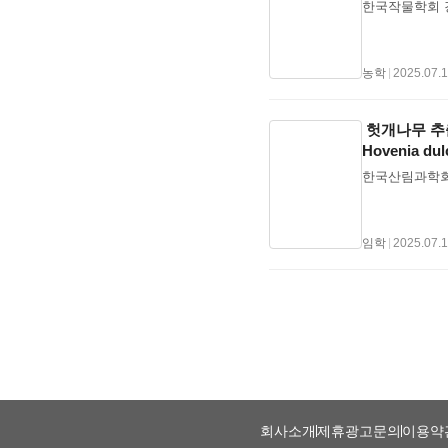
한국작물학회 강
상호작용, 경제
분석 결과, I
는 동일한 목표
해운산업의 행동
농학
|
2025.07.
기적 효율성 개
IMO와 EU 규
는 글로벌 합
헛개나무 추출물
Hovenia dulc
한국산림과학회 
임학
|
2025.07.
회사소개
제휴광고문의
이용약