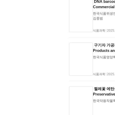
DNA barc
책”의 핵심이다
(Unique V
Commercial 
링ETS 도입 기
서 RTZ형태(Ro
한국식품위생안전
니터링 계획)을
에 관계없이 정
김중범
방법, 데이터 흐
다. 또한 Port C
검증한다.실제 보
RTA) 및 출발
aggregate
정보를 받아 지
식품과학
|
2025.
높은 해운사는 
연료 절감 및 
돌입한다.로테르
시간(Estimat
LNG·메탄올 
해준다.(3) F
구기자 가공품의 
는 조선업 체계 
날 때 이용 가
Products and
사실상 조선산업
외국어 소통의 
한국식품영양학회
Principles
울여야 할 주
준다.탄소효율 
ECDIS의 rou
규제의 상호작용
기 때문에 외
속도, 대상, 
할 수 있도록 
식품과학
|
2025.
합)의 목적글로벌
에 항해안전 향상에
칙을 만들고 모든
거리, 수심, 
국이 모두 동의
을 감안하여 항
찔레꽃 에탄올추
상 중심EEDI/
말한다.Route
Preservative
료·기술 인프라
스들이 가능하게
한국약용작물학회
표(-55%) 및
환을 통 하여 
더십 확보 (Gr
수 있다.발트해
적 효과ETS 
비스 적용 시 