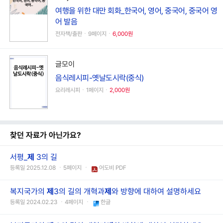
여행을 위한 대만 회화_한국어, 영어, 중국어, 중국어 영
어 발음
전자책/출판ㆍ9페이지ㆍ
6,000원
글모이
음식레시피-옛날도시락(중식)
요리레시피ㆍ1페이지ㆍ
2,000원
찾던 자료가 아닌가요?
서평_
제
3의 길
등록일 2025.12.08 ㆍ5페이지 ㆍ
어도비 PDF
복지국가의
제
3의 길의 개혁과
제
와 방향에 대하여 설명하세요
등록일 2024.02.23 ㆍ4페이지 ㆍ
한글