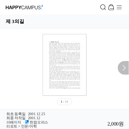
제 3의길
1
/ 10
ㆍ
최초 등록일
2001.12.25
ㆍ
최종 저작일
2001.12
ㆍ
10페이지
/
한컴오피스
2,000원
ㆍ
리포트 > 인문/어학