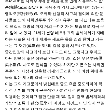
무너져버린 사회주의에 붕괴(崩壞)로 인해 자유주의의 완
승(完勝)으로 끝났지만 자유주의 역시 그것에 대한 많은 시
행착오(試行錯誤)적 오류와 선행적 사고의 결여에 의한 문
제들로 인해 사회민주주의와 신자유주의로 대표되는 보충
적 땜질식 처방을 거쳐 거의 누더기가 된 모습으로 지금 우
리 앞에 서 있다. 21세기 분명 네트워크와 범세계화가 지배
하는 새로운 시기에 세계는 새로운 옷을 입길 원하고 기든
스는 그 재단(裁斷)을 제3의 길을 통해 시도하고 있다.
중간입장의 사고에서 보면 좌파도 아닌 그렇다고 우파도
아닌 양쪽에 좋은 점만을 인용한 제 3의 길은 우유부단(優
柔不斷)적 사고로 인식될 수 있다. 하지만 기든스는 사회민
주주의의 재생과 신혼합 경제의 굳건한 의식 바탕 위에 흔
들림 없는 제 3의 길을 논하고 있다.
이는 그의 기고문에서 밝힌데로 중도 혹은 중도좌파의 핵
심적 기치를 취하여 근본적인 사회경제적 변화의 현실에
적용하는 것이라고 말한 만큼 제 3의 길이 결코 범세계화의
개방적 조류에 편승(便乘)에 이것도 저것도 아닌 양자 택일
의 기회주의적 사고가 아님을 분명히 하고 있다.