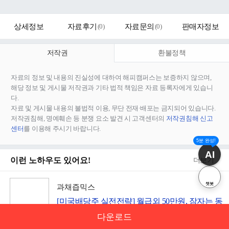
상세정보
자료후기
(
0
)
자료문의
(
0
)
판매자정보
저작권
환불정책
자료의 정보 및 내용의 진실성에 대하여 해피캠퍼스는 보증하지 않으며,
해당 정보 및 게시물 저작권과 기타 법적 책임은 자료 등록자에게 있습니
다.
자료 및 게시물 내용의 불법적 이용, 무단 전재∙배포는 금지되어 있습니다.
저작권침해, 명예훼손 등 분쟁 요소 발견 시 고객센터의
저작권침해 신고
센터
를 이용해 주시기 바랍니다.
5분 완성!
AI
이런 노하우도 있어요!
더보기
챗봇
과채즙믹스
[미국배당주 실전전략] 월급외 50만원, 잠자는 동
안 달러가 쌓이는 자동수익시스템
다운로드
재테크ㆍ32페이지ㆍ
19,900원