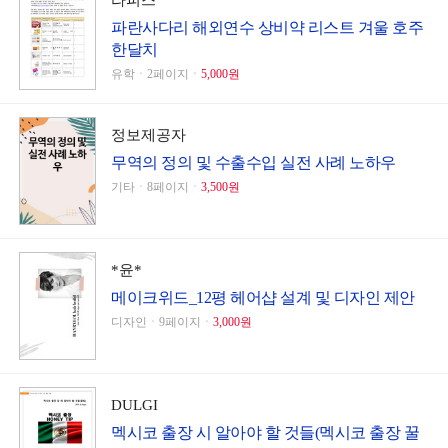
라피스
파란사다리 해외연수 상비약 리스트 겨울 호주
한달치
유학ㆍ2페이지ㆍ
5,000원
정보제공자
무역의 정의 및 수출수입 실전 사례 노하우
기타ㆍ8페이지ㆍ
3,500원
*윤*
메이크위드_12평 헤어샵 설계 및 디자인 제안
디자인ㆍ9페이지ㆍ
3,000원
DULGI
멕시코 출장 시 알아야 할 것들(멕시코 출장 꿀