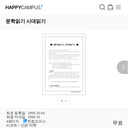
문학읽기 시대읽기
1
/ 4
ㆍ
최초 등록일
1999.10.04
ㆍ
최종 저작일
1999.10
ㆍ
4페이지
/
한컴오피스
무료
ㆍ
리포트 > 인문/어학