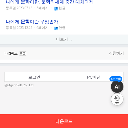
나에게
문학
이란.
문학
의세계 중간 대체과제
등록일 2023.07.13 ㆍ5페이지 ㆍ
한글
나에게
문학
이란 무엇인가
등록일 2023.12.22 ㆍ6페이지 ㆍ
한글
더보기
신청하기
로그인
PC버전
5분 완성!
AI
ⓒ AgentSoft Co., Ltd.
챗봇
다운로드