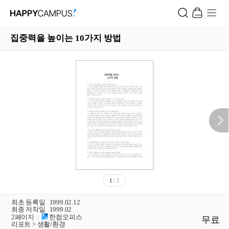
집중력을 높이는 10가지 방법
1
/ 2
ㆍ
최초 등록일
1999.02.12
ㆍ
최종 저작일
1999.02
ㆍ
2페이지
/
한컴오피스
무료
ㆍ
리포트 > 생활/환경