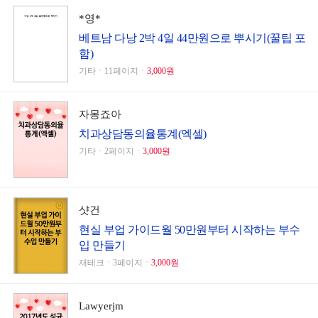
*영*
베트남 다낭 2박 4일 44만원으로 뿌시기(꿀팁 포
함)
기타ㆍ11페이지ㆍ
3,000원
자몽죠아
치과상담동의율통계(엑셀)
기타ㆍ2페이지ㆍ
3,000원
샷건
현실 부업 가이드월 50만원부터 시작하는 부수
입 만들기
재테크ㆍ3페이지ㆍ
3,000원
Lawyerjm