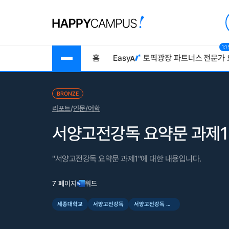
1:
홈
Easy
토픽광장
파트너스
전문가 
BRONZE
리포트
/
인문/어학
서양고전강독 요약문 과제1
"서양고전강독 요약문 과제1"에 대한 내용입니다.
7 페이지
워드
세종대학교
서양고전강독
서양고전강독 요약문