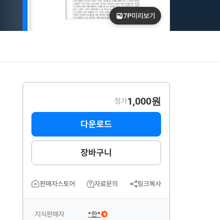
7P
미리보기
1,000원
정가
다운로드
장바구니
판매자스토어
자료문의
링크복사
지식판매자
*한*
B