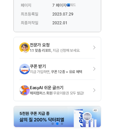
페이지
7 페이지
워드
최초등록일
2023.07.29
최종저작일
2022.01
전문가 요청
1:1 맞춤 리포트
, 지금 신청해 보세요.
쿠폰 받기
지금 가입하면,
쿠폰 12종 + 유료 혜택
EasyAI 쉬운 글쓰기
해피캠퍼스 회원
무료이용권 모두 발급!