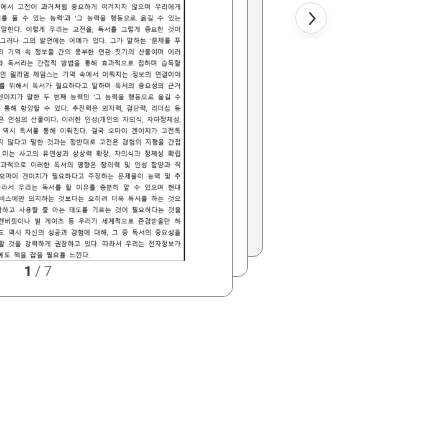
1
/
7