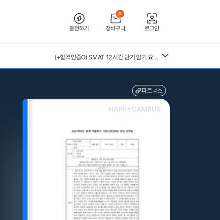
[2026 합격인증O] 전북대학교병원 간호사 채용 대비 필기+면접 기출 정리
0
26년 독학사 가정학 3단계 가족관계 요약본(24,25년 시험 복기내용 추가)
충전하기
장바구니
로그인
[수자무, 직무 150 문답 0]2027 대비 2026 한양대학교병원(서울) 신규 간호사 최종합격 AII IN ONE 대비서 (스펙, 자기소개서, 면접 기출, 직무 150개 문답0, 합격인증0)
전북대학교병원 2027년 간호사 채용 대비 필기+면접 복원(합격인증 O)
중앙대 매경 합격 필기본 (매경테스트 독학 필수자료)
(+합격인증O) SMAT 12시간 단기 암기 요약본 (모듈 A,B,C)
근로복지공단 울산병원 간호사 상세한 면접후기 및 기출질문답변 병원정보 직무상식 80선
26년 독학사 가정학 3단계 식생활과 건강 요약본 (24,25년 시험 복기내용 추가)
수질환경기사 필기 총정리본
파트너스
혈액원 간호사 최종합격 자소서