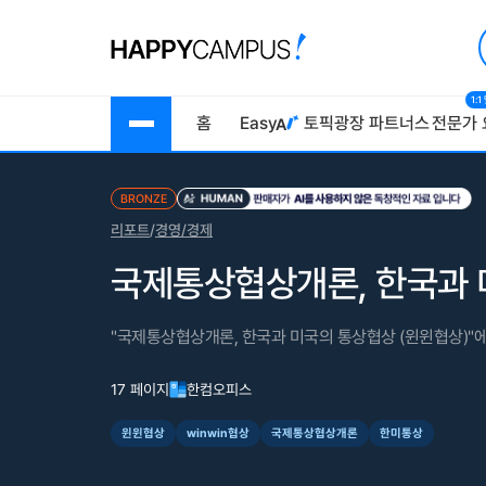
1:
홈
Easy
토픽광장
파트너스
전문가 
BRONZE
리포트
/
경영/경제
국제통상협상개론, 한국과 
"국제통상협상개론, 한국과 미국의 통상협상 (윈윈협상)"에
17 페이지
한컴오피스
윈윈협상
winwin협상
국제통상협상개론
한미통상