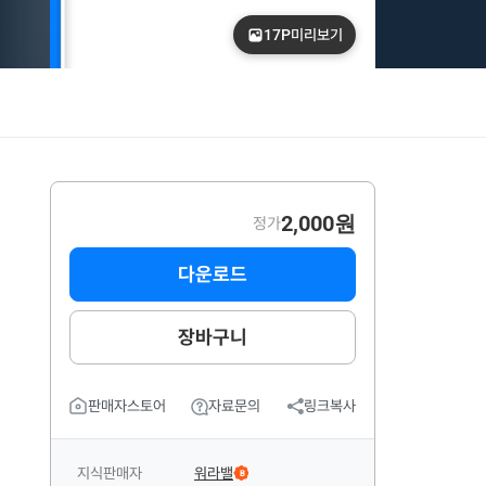
17P
미리보기
2,000원
정가
다운로드
장바구니
판매자스토어
자료문의
링크복사
지식판매자
워라밸
B