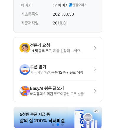
페이지
17 페이지
한컴오피스
최초등록일
2021.03.30
최종저작일
2010.01
전문가 요청
1:1 맞춤 리포트
, 지금 신청해 보세요.
쿠폰 받기
지금 가입하면,
쿠폰 12종 + 유료 혜택
EasyAI 쉬운 글쓰기
해피캠퍼스 회원
무료이용권 모두 발급!