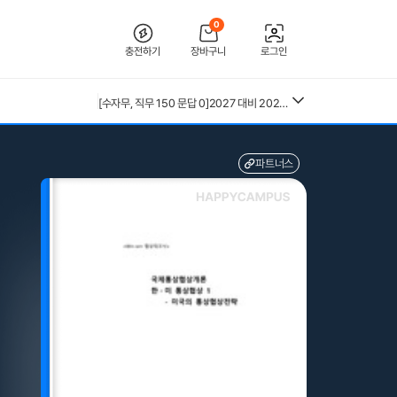
0
충전하기
장바구니
로그인
[2026 합격인증O] 전북대학교병원 간호사 채용 대비 필기+면접 기출 정리
[2026년 대비] 2025년도 분당서울대학교병원 AI면접 인증O(자세한 정리, 따성지, 투표 O)
[수자무, 직무 150 문답 0]2027 대비 2026 한양대학교병원(서울) 신규 간호사 최종합격 AII IN ONE 대비서 (스펙, 자기소개서, 면접 기출, 직무 150개 문답0, 합격인증0)
26년 독학사 가정학 3단계 가족관계 요약본(24,25년 시험 복기내용 추가)
전북대학교병원 2027년 간호사 채용 대비 필기+면접 복원(합격인증 O)
중앙대 매경 합격 필기본 (매경테스트 독학 필수자료)
파트너스
근로복지공단 울산병원 간호사 상세한 면접후기 및 기출질문답변 병원정보 직무상식 80선
수질환경기사 필기 총정리본
혈액원 간호사 최종합격 자소서
kals 필기시험 개념 정리본(출제문제포함)