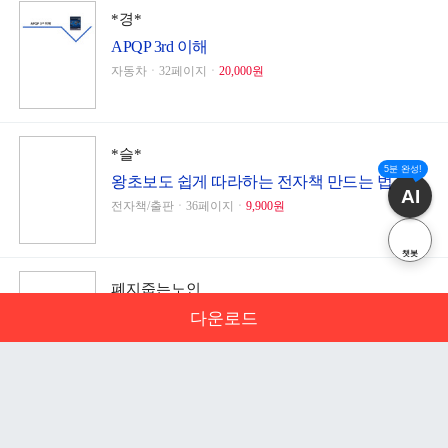
*경*
APQP 3rd 이해
자동차ㆍ32페이지ㆍ
20,000원
*슬*
5분 완성!
왕초보도 쉽게 따라하는 전자책 만드는 법
AI
전자책/출판ㆍ36페이지ㆍ
9,900원
챗봇
폐지줍는노인
이러닝 족보 / 강의요약본 활용 팁
다운로드
학교ㆍ2페이지ㆍ
3,000원
문서 초안을 생성해주는 EasyAI
자료판매점
안녕하세요 해피캠퍼스의 20년의 운영 노하우를 이용