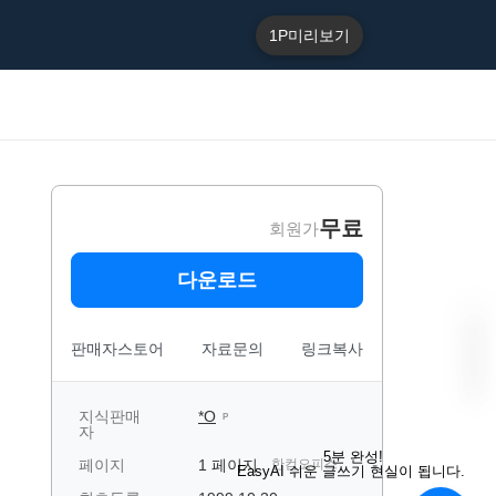
1P
미리보기
무료
회원가
다운로드
판매자스토어
자료문의
링크복사
지식판매
*O
P
자
“
E
5분 완성!
페이지
1 페이지
한컴오피스
a
EasyAI 쉬운 글쓰기 현실이 됩니다.
s
y