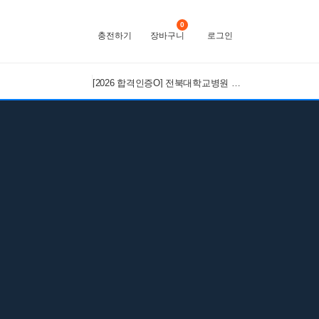
0
충전하기
장바구니
로그인
[2026 합격인증O] 전북대학교병원 간호사 채용 대비 필기+면접 기출 정리