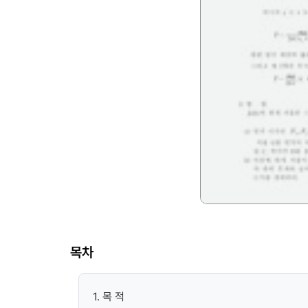
목차
1. 목 적