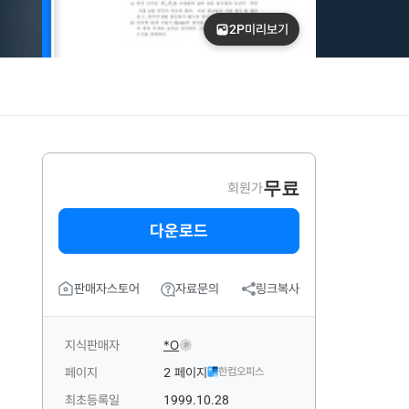
2P
미리보기
무료
회원가
다운로드
판매자스토어
자료문의
링크복사
지식판매자
*O
P
페이지
2 페이지
한컴오피스
최초등록일
1999.10.28