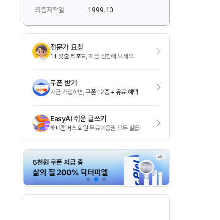
최종저작일
1999.10
전문가 요청
1:1 맞춤 리포트
, 지금 신청해 보세요.
쿠폰 받기
지금 가입하면,
쿠폰 12종 + 유료 혜택
EasyAI 쉬운 글쓰기
해피캠퍼스 회원
무료이용권 모두 발급!