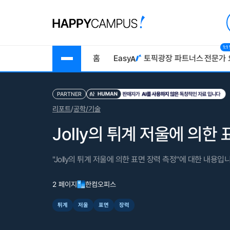
1:
홈
Easy
토픽광장
파트너스
전문가 
PARTNER
리포트
/
공학/기술
Jolly의 튀계 저울에 의한
"Jolly의 튀계 저울에 의한 표면 장력 측정"에 대한 내용입니
2 페이지
한컴오피스
튀계
저울
표면
장력