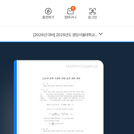
0
충전하기
장바구니
로그인
[2026 합격인증O] 전북대학교병원 간호사 채용 대비 필기+면접 기출 정리
[2026년 대비] 2025년도 분당서울대학교병원 AI면접 인증O(자세한 정리, 따성지, 투표 O)
[수자무, 직무 150 문답 0]2027 대비 2026 한양대학교병원(서울) 신규 간호사 최종합격 AII IN ONE 대비서 (스펙, 자기소개서, 면접 기출, 직무 150개 문답0, 합격인증0)
26년 독학사 가정학 3단계 가족관계 요약본(24,25년 시험 복기내용 추가)
전북대학교병원 2027년 간호사 채용 대비 필기+면접 복원(합격인증 O)
중앙대 매경 합격 필기본 (매경테스트 독학 필수자료)
근로복지공단 울산병원 간호사 상세한 면접후기 및 기출질문답변 병원정보 직무상식 80선
수질환경기사 필기 총정리본
혈액원 간호사 최종합격 자소서
kals 필기시험 개념 정리본(출제문제포함)