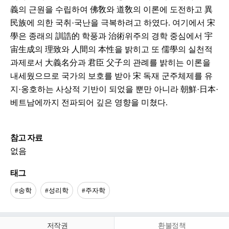
義의 근원을 수립하여 佛敎와 道敎의 이론에 도전하고 異
民族에 의한 국취·국난을 극복하려고 하였다. 여기에서 宋
學은 종래의 訓誥的 학풍과 治術위주의 경학 중심에서 宇
宙生成의 理致와 人間의 本性을 밝히고 또 儒學의 실천적
과제로서 大義名分과 君臣 父子의 관례를 밝히는 이론을
내세웠으므로 국가의 보호를 받아 宋 독재 군주체제를 유
지·옹호하는 사상적 기반이 되었을 뿐만 아니라 朝鮮·日本·
베트남에까지 전파되어 깊은 영향을 미쳤다.
참고 자료
없음
태그
#송학
#성리학
#주자학
저작권
환불정책