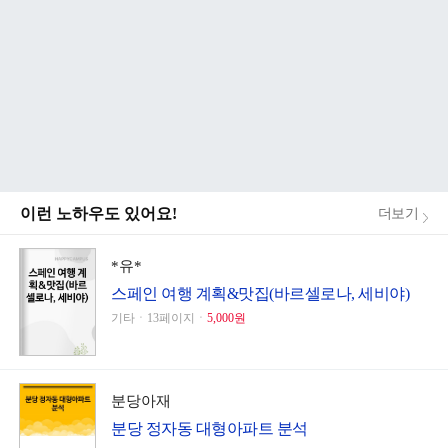
이런 노하우도 있어요!
더보기
*유*
스페인 여행 계획&맛집(바르셀로나, 세비야)
기타ㆍ13페이지ㆍ
5,000원
분당아재
분당 정자동 대형아파트 분석