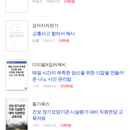
부동산ㆍ29페이지ㆍ
3,000원
강아지자판기
교통사고 합의서 예시
법률ㆍ1페이지ㆍ
3,000원
디지털N잡러깨비
매일 시간이 부족한 당신을 위한 12잡을 만들어
준 나노 시간 관리법
기타ㆍ30페이지ㆍ
10,000원
필기패스
건보 장기요양기관 시설평가 대비 직원면담 교
육자료
기타ㆍ13페이지ㆍ
5,000원