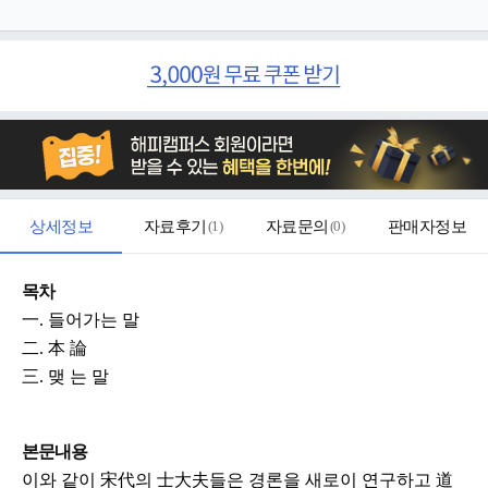
상세정보
자료후기
(
1
)
자료문의
(
0
)
판매자정보
목차
一. 들어가는 말
二. 本 論
三. 맺 는 말
본문내용
이와 같이 宋代의 士大夫들은 경론을 새로이 연구하고 道