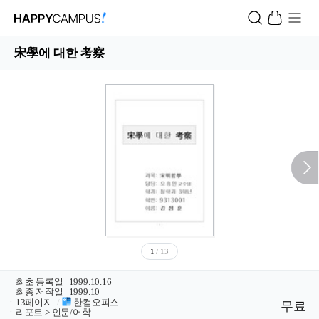
宋學에 대한 考察
1
/ 13
ㆍ
최초 등록일
1999.10.16
ㆍ
최종 저작일
1999.10
ㆍ
13페이지
/
한컴오피스
무료
ㆍ
리포트 > 인문/어학