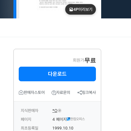
4P
미리보기
무료
회원가
다운로드
판매자스토어
자료문의
링크복사
지식판매자
*O
P
페이지
4 페이지
한컴오피스
최초등록일
1999.10.10