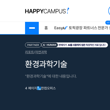
1:
홈
Easy
토픽광장
파트너스
전문가 
PARTNER
리포트
/
자연과학
환경과학기술
"환경과학기술"에 대한 내용입니다.
4 페이지
한컴오피스