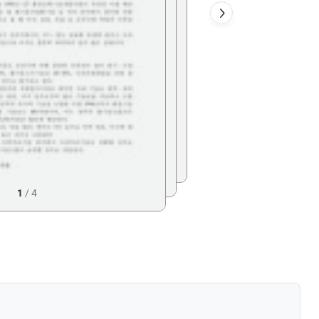
1
/
4