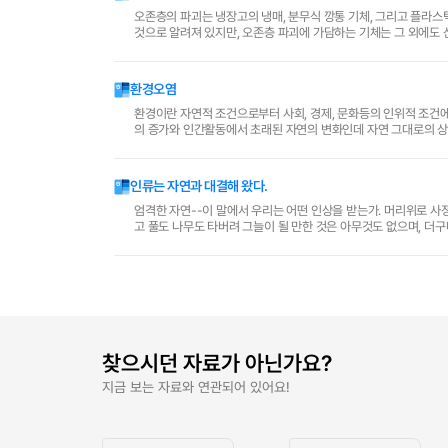
오존층의 파괴는 냉장고의 냉매, 분무식 깡통 기체, 그리고 플라
것으로 알려져 있지만, 오존층 파괴에 가담하는 기체는 그 외에도 
물질이지만 산화질소는 고온에서 공기 중의 질소가 산소와 ..
환경오염
환경이란 자연적 조건으로부터 사회, 경제, 문화등의 인위적 조건
의 증가와 인간활동에서 초래된 자연의 변화인데 자연 그대로의 상태인 
문제를 취급함에 있어서 생물학적 이론이나 실험을 중요하게 ..
인류는 자연과 대결해 왔다.
엄격한 자연--이 말에서 우리는 어떤 인상을 받는가. 머리위로 사
고 풀도 나무도 타버려 그늘이 될 만한 것은 아무것도 없으며, 더구나
곳일 것이다. 그런데, 우리 자신이 현재의 과학..
찾으시던 자료가 아닌가요?
지금 보는 자료와 연관되어 있어요!