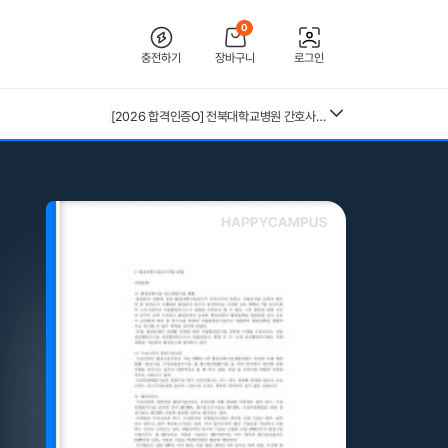
(+합격인증O) SMAT 12시간 단기 암기 요약본 (모듈 A,B,C)
근로복지공단 울산병원 간호사 상세한 면접후기 및 기출질문답변 병원정보 직무상식 80선
0
26년 독학사 가정학 3단계 식생활과 건강 요약본 (24,25년 시험 복기내용 추가)
충전하기
장바구니
로그인
수질환경기사 필기 총정리본
혈액원 간호사 최종합격 자소서
[2026 합격인증O] 전북대학교병원 간호사 채용 대비 필기+면접 기출 정리
26년 독학사 가정학 3단계 가족관계 요약본(24,25년 시험 복기내용 추가)