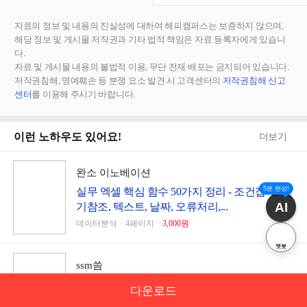
자료의 정보 및 내용의 진실성에 대하여 해피캠퍼스는 보증하지 않으며,
해당 정보 및 게시물 저작권과 기타 법적 책임은 자료 등록자에게 있습니
다.
자료 및 게시물 내용의 불법적 이용, 무단 전재∙배포는 금지되어 있습니다.
저작권침해, 명예훼손 등 분쟁 요소 발견 시 고객센터의
저작권침해 신고
센터
를 이용해 주시기 바랍니다.
이런 노하우도 있어요!
더보기
완소 이노베이션
5분 완성!
실무 엑셀 핵심 함수 50가지 정리 - 조건집계, 찾
AI
기참조, 텍스트, 날짜, 오류처리,...
데이터분석ㆍ4페이지ㆍ
3,000원
챗봇
ssm씀
해외여행 경비 절약 노하우(항공권)
다운로드
기타ㆍ5페이지ㆍ
3,000원