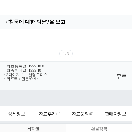
\'침묵에 대한 의문\'을 보고
1
/ 3
ㆍ
최초 등록일
1999.10.01
ㆍ
최종 저작일
1999.10
ㆍ
3페이지
/
한컴오피스
무료
ㆍ
리포트 > 인문/어학
상세정보
자료후기
(
1
)
자료문의
(
0
)
판매자정보
저작권
환불정책