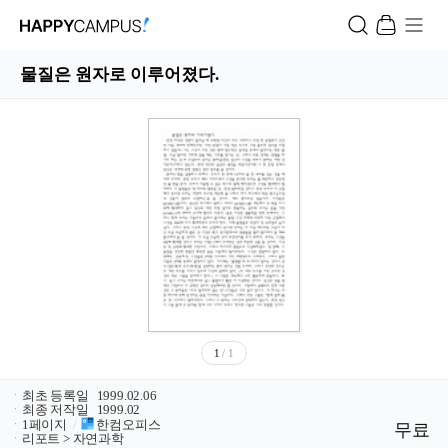
물질은 원자로 이루어졌다.
1
/ 1
ㆍ
최초 등록일
1999.02.06
ㆍ
최종 저작일
1999.02
ㆍ
1페이지
/
한컴오피스
무료
ㆍ
리포트 > 자연과학