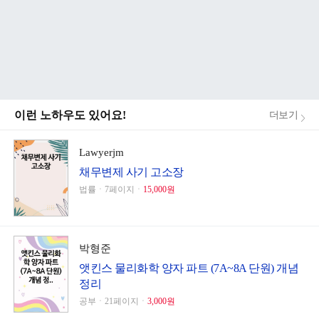
이런 노하우도 있어요!
더보기
Lawyerjm
채무변제 사기 고소장
법률ㆍ7페이지ㆍ
15,000원
박형준
앳킨스 물리화학 양자 파트 (7A~8A 단원) 개념
정리
공부ㆍ21페이지ㆍ
3,000원