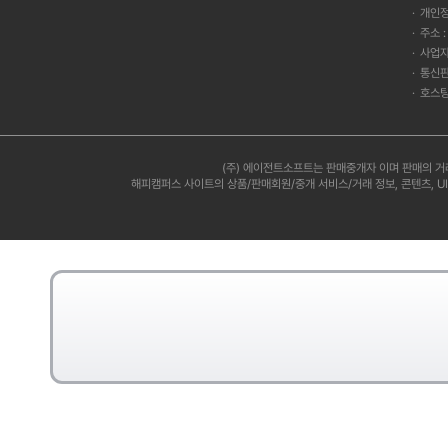
강화에 힘쓰는 비
개인정
히 디지털공학 실
주소 
해 직접 증명해 
사업자
동안 근로 장학생
통신판
어 설치 및 포맷
호스팅
험 장비의 동작 
격증 취득과 근로
자의 비전과 성장
에 대한 이해를 바
(주) 에이전트소프트는 판매중개자 이며 판매의 거
이터랩과 광고 플
해피캠퍼스 사이트의 상품/판매회원/중개 서비스/거래 정보, 콘텐츠, U
팔로워 1만 명을
유입을 목표로 하
장하는데 기여하