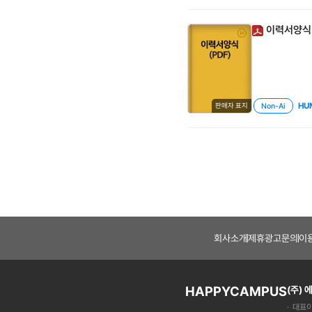
리더십을 경험했습
임감을 배웠습니다
이력서양식(
이는 습관을 갖게
목지원할 회사의 
단점 모두 근거 
지원 분야와 연관
솔직하게 기술하되
연구생 시절, 실
HU
Non-Ai
판매자 표지
수 있었습니다. 
면에서 말수가 적
을 제시하는 저만의
험을 바탕으로 입
고 있는지, 맡게 
서 꼭 필요한 역
로 작성직무경험 
니다. 플랫폼 사용
를 분석하고, 비
적으로 API 응답
회사소개
제휴광고문의
이
하는지, 지원한 
의 인재상, 업계
고 이러한 차별성
대로 달려가고 있
HAPPYCAMPUS
(주)
에서 T-SDN 
대표이