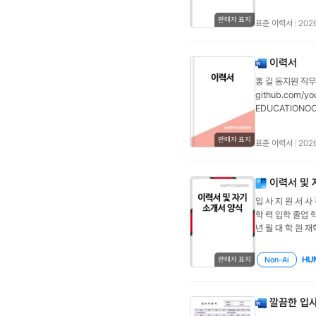
판매자 표지
표준 이력서
|
2026
이력서
홍 길 동지원 직무명
github.com
EDUCATIONO
기술·툴명 B ■
■■□□□CERTI
판매자 표지
표준 이력서
|
2026
어민영어 비즈니스
관된 본인의 강점을
니다. 연간 매출 
이력서 및 
20XX.MM ~ 현
입 사 지 원 서 사
이 한 구체적 행동
학 력 입학 졸업 
OO부서 대리→ 핵심
년 월 대 학 원 재
OO팀 사원→ 핵심
직 위 ~ ~ ~ 교 
학교 대학원OO학과 
무기간 필, 미필, 
등학교이과졸업자격
HU
Non-Ai
판매자 표지
족사항 ■ 학교생활
력공단20XX.MM
심 분야도 명시해 주
20XX.MMOPIc
PythonSQLR
깔끔한 입사
관리수상 및 대외