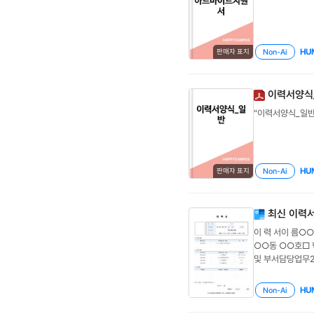
HU
Non-Ai
판매자 표지
이력서양식
"이력서양식_일반
HU
Non-Ai
판매자 표지
최신 이력서
이 력 서이 름○
○○동 ○○호□
및 부서담당업무2
마리운영2025~
5월지원자 : ○○
HU
Non-Ai