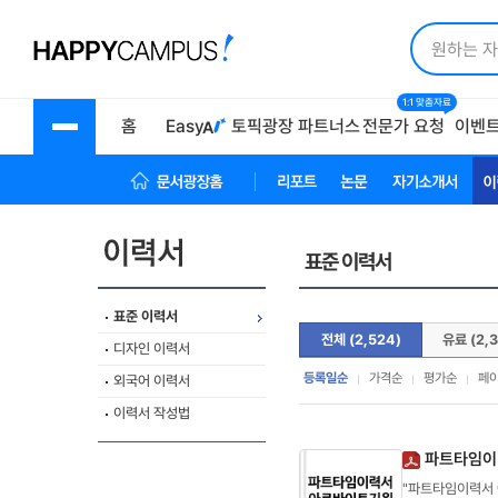
1:1 맞춤자료
홈
Easy
토픽광장
파트너스
전문가 요청
이벤
문서광장 홈
리포트
논문
자기소개서
이
표준 이력서
표준 이력서
전체 (2,524)
유료 (2,3
디자인 이력서
등록일순
가격순
평가순
페
외국어 이력서
이력서 작성법
파트타임이
"파트타임이력서 