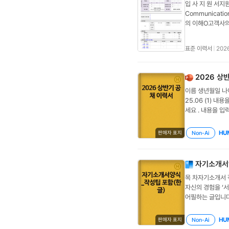
입 사 지 원 서
20XX.MM ~ 
Communicati
20XX.MMOO 
의 이해O고객사의
능 / 0,000만
+기타 00만원)희
사례와 수치를 포
0000.00.00
서술하세요. 예)
표준 이력서
|
2026
월 ~ 년 월대학
요경험학업 과정에
유년 월 ~ 년 월( 
과 기여도를 구체
월 )/년 월 ~ 년
2026 상
POINTHWPexce
이름 생년월일 나이
증자격증명취득일
25.06 (1) 
명내용년 월 ~ 
세요 . 내용을 입
자기소개서성장과정성
내용 졸업 구분 발
base)TALE
활동명 위에 기재한 
자세적극성자신의 
HU
Non-Ai
판매자 표지
을 접하고 관여하
하는 것을 하려는
기울이는 자세쾌활
자기소개서
( 0개월 ~ 0개
목 차자기소개서 
당/ 활용프로그램
자신의 경험을 ‘서
업종부서/직위/근
어필하는 글입니다
~ 0개월 )주요역
는지 확인하고자 
프로그램
록 사례와 느낀 
HU
Non-Ai
판매자 표지
한 경험을 작성하