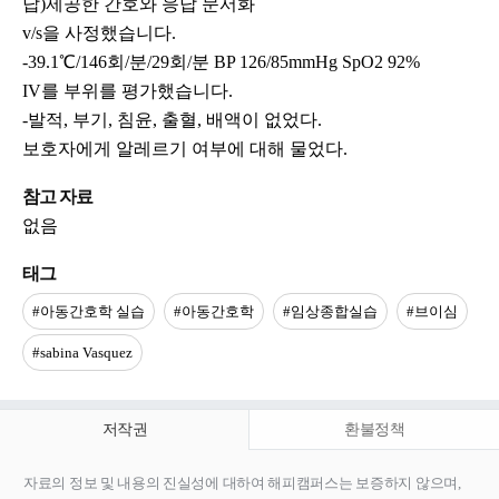
답)제공한 간호와 응답 문서화
v/s을 사정했습니다.
-39.1℃/146회/분/29회/분 BP 126/85mmHg SpO2 92%
IV를 부위를 평가했습니다.
-발적, 부기, 침윤, 출혈, 배액이 없었다.
보호자에게 알레르기 여부에 대해 물었다.
참고 자료
없음
태그
#아동간호학 실습
#아동간호학
#임상종합실습
#브이심
#sabina Vasquez
저작권
환불정책
자료의 정보 및 내용의 진실성에 대하여 해피캠퍼스는 보증하지 않으며,