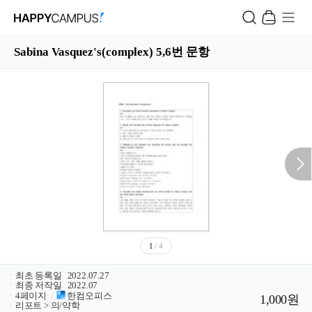
Sabina Vasquez's(complex) 5,6번 문항
1
/ 4
ㆍ
최초 등록일
2022.07.27
ㆍ
최종 저작일
2022.07
ㆍ
4페이지
/
한컴오피스
1,000원
ㆍ
리포트 > 의/약학