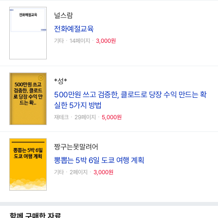
널스람
전화예절교육
기타ㆍ14페이지ㆍ
3,000원
*성*
500만원 쓰고 검증한, 클로드로 당장 수익 만드는 확
실한 5가지 방법
재테크ㆍ29페이지ㆍ
5,000원
짱구는못말려어
뽕뽑는 5박 6일 도쿄 여행 계획
기타ㆍ2페이지ㆍ
3,000원
함께 구매한 자료