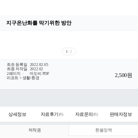
지구온난화를 막기위한 방안
1
/ 2
ㆍ
최초 등록일
2022.02.05
ㆍ
최종 저작일
2022.02
ㆍ
2페이지
/
어도비 PDF
2,500원
ㆍ
리포트 > 생활/환경
상세정보
자료후기
(
0
)
자료문의
(
0
)
판매자정보
저작권
환불정책