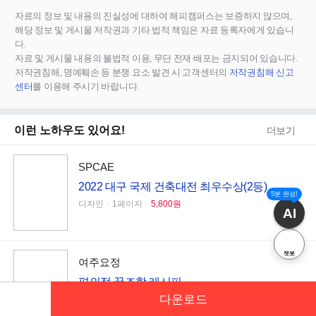
자료의 정보 및 내용의 진실성에 대하여 해피캠퍼스는 보증하지 않으며,
해당 정보 및 게시물 저작권과 기타 법적 책임은 자료 등록자에게 있습니
다.
자료 및 게시물 내용의 불법적 이용, 무단 전재∙배포는 금지되어 있습니다.
저작권침해, 명예훼손 등 분쟁 요소 발견 시 고객센터의
저작권침해 신고
센터
를 이용해 주시기 바랍니다.
이런 노하우도 있어요!
더보기
SPCAE
2022 대구 국제 건축대전 최우수상(2등)
5분 완성!
디자인ㆍ1페이지ㆍ
5,800원
AI
챗봇
여주요정
편의점 꿀조합 레시피
다운로드
요리레시피ㆍ10페이지ㆍ
3,000원