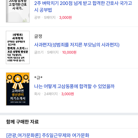
2주 벼락치기 200점 넘게 받고 합격한 간호사 국가고
시 공부법
공부ㆍ5페이지ㆍ
3,000원
글쟁
사과편지(성범죄를 저지른 부모님의 사과편지)
글쓰기ㆍ5페이지ㆍ
10,000원
*규*
나는 어떻게 고삼동풍에 합격할 수 있었을까
회사ㆍ24페이지ㆍ
3,000원
함께 구매한 자료
[관광,여가문화론] 주5일근무제와 여가문화