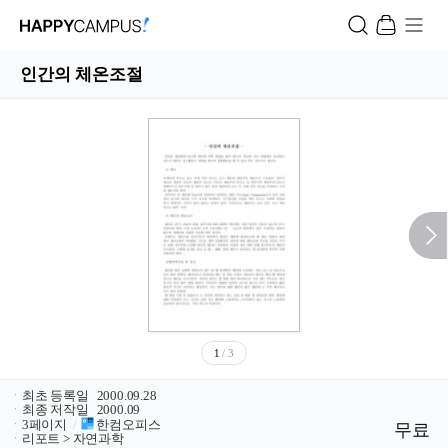
인간의 체온조절
1
/ 3
ㆍ
최초 등록일
2000.09.28
ㆍ
최종 저작일
2000.09
ㆍ
3페이지
/
한컴오피스
무료
ㆍ
리포트 > 자연과학