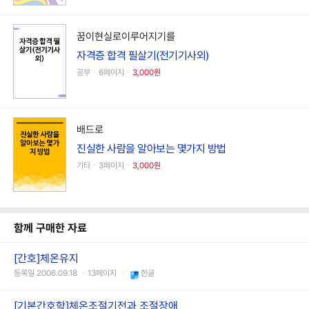
꿈이현실로이루어지기를
자격증 합격 필살기(전기기사외)
공부ㆍ6페이지ㆍ
3,000원
배드로
진실한 사람을 알아보는 몇가지 방법
기타ㆍ3페이지ㆍ
3,000원
함께 구매한 자료
[간호]체온유지
등록일 2006.09.18 ㆍ13페이지 ㆍ
한글
[기본간호학]체온조절기전과 조절장애