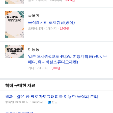
블로그 수익화ㆍ20페이지ㆍ
5,900원
글모이
음식레시피-로제찜닭(중식)
요리레시피ㆍ1페이지ㆍ
2,000원
미동동
일본 오사카&교토 4박5일 여행계획표(난바, 우
메다, 유니버셜스튜디오재팬)
기타ㆍ2페이지ㆍ
3,000원
함께 구매한 자료
결과 - 얇은 판 크로마토그래피를 이용한 물질의 분리
등록일 1999.10.17 ㆍ5페이지 ㆍ
한글