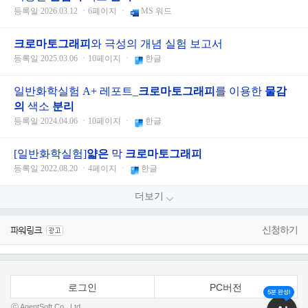
등록일 2026.03.12 ㆍ6페이지 ㆍ
MS 워드
크로마토
그래피
와 극성의 개념 실험 보고서
등록일 2025.03.06 ㆍ10페이지 ㆍ
한글
일반화학실험 A+ 레포트_
크로마토
그래피
를 이용한
물감
의
색소
분리
등록일 2024.04.06 ㆍ10페이지 ㆍ
한글
[일반화학실험]
얇은
막
크로마토
그래피
등록일 2022.08.20 ㆍ4페이지 ㆍ
한글
더보기
신청하기
로그인
PC버전
5분 완성!
ⓒ AgentSoft Co., Ltd.