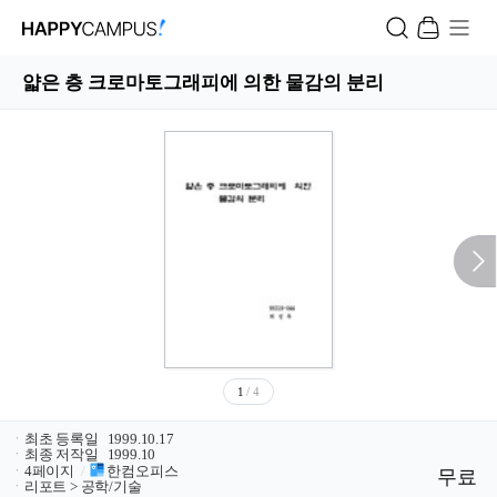
얇은 층 크로마토그래피에 의한 물감의 분리
1
/ 4
ㆍ
최초 등록일
1999.10.17
ㆍ
최종 저작일
1999.10
ㆍ
4페이지
/
한컴오피스
무료
ㆍ
리포트 > 공학/기술