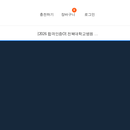
0
충전하기
장바구니
로그인
[2026 합격인증O] 전북대학교병원 간호사 채용 대비 필기+면접 기출 정리