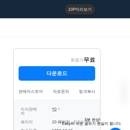
10P
미리보기
무료
회원가
다운로드
판매자스토어
자료문의
링크복사
지식판매
*O
P
자
“
E
5분 완성!
페이지
10 페이지
한컴오피스
a
EasyAI 쉬운 글쓰기 현실이 됩니다.
s
y