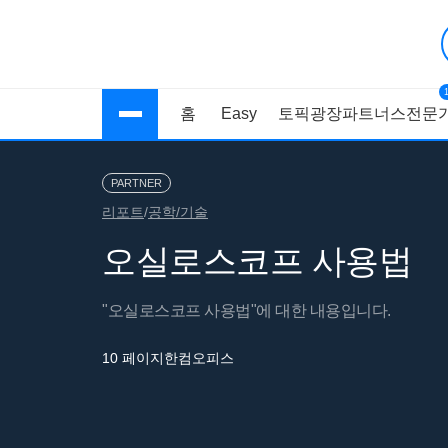
홈
Easy
토픽광장
파트너스
전문가
PARTNER
리포트
/
공학/기술
오실로스코프 사용법
"오실로스코프 사용법"에 대한 내용입니다.
10 페이지
한컴오피스