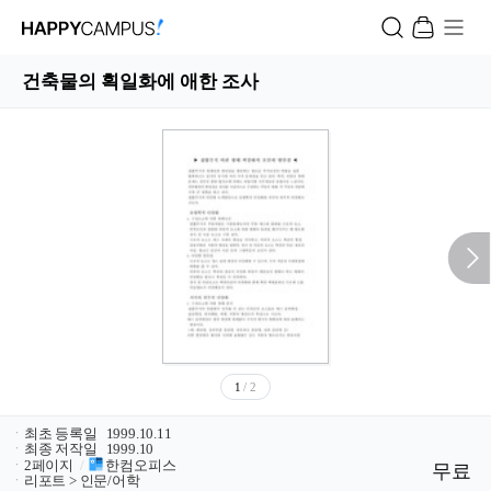
건축물의 획일화에 애한 조사
1
/ 2
ㆍ
최초 등록일
1999.10.11
ㆍ
최종 저작일
1999.10
ㆍ
2페이지
/
한컴오피스
무료
ㆍ
리포트 > 인문/어학