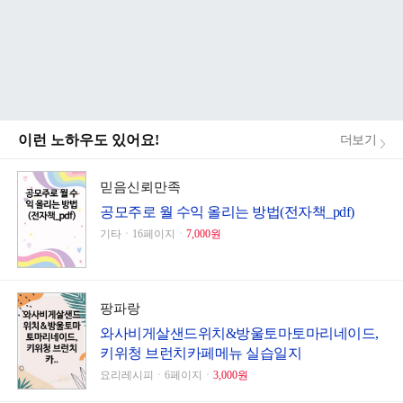
이런 노하우도 있어요!
더보기
믿음신뢰만족
공모주로 월 수익 올리는 방법(전자책_pdf)
기타ㆍ16페이지ㆍ
7,000원
팡파랑
와사비게살샌드위치&방울토마토마리네이드,
키위청 브런치카페메뉴 실습일지
요리레시피ㆍ6페이지ㆍ
3,000원