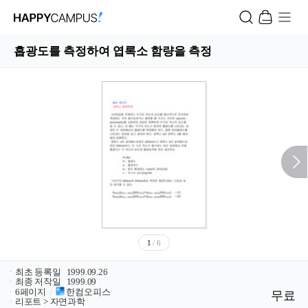
흡광도를 측정하여 엽록소 함량을 측정
1
/ 6
ㆍ
최초 등록일
1999.09.26
ㆍ
최종 저작일
1999.09
ㆍ
6페이지
/
한컴오피스
무료
ㆍ
리포트 > 자연과학