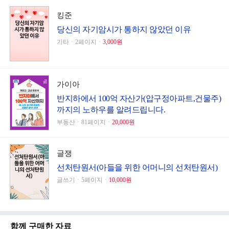
킹준
당신의 자기암시가 통하지 않았던 이유
기타ㆍ2페이지ㆍ
3,000원
가이아
반지하에서 100억 자산가(압구정아파트,건물주)
까지의 노하우를 알려드립니다.
부동산ㆍ81페이지ㆍ
20,000원
글쟁
선처탄원서(아들을 위한 어머니의 선처탄원서)
글쓰기ㆍ5페이지ㆍ
10,000원
함께 구매한 자료