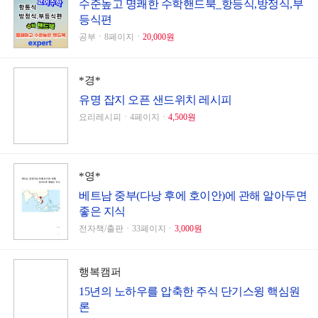
수준높고 명쾌한 수학핸드북_항등식,방정식,부
등식편
공부ㆍ8페이지ㆍ
20,000원
*경*
유명 잡지 오픈 샌드위치 레시피
요리레시피ㆍ4페이지ㆍ
4,500원
*영*
베트남 중부(다낭 후에 호이안)에 관해 알아두면
좋은 지식
전자책/출판ㆍ33페이지ㆍ
3,000원
행복캠퍼
15년의 노하우를 압축한 주식 단기스윙 핵심원
론