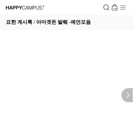
요한 계시록 / 아마겟돈 발췌 -예언모음