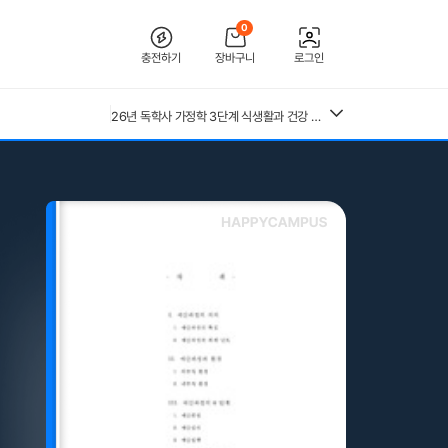
0
26년 독학사 가정학 3단계 가족관계 요약본(24,25년 시험 복기내용 추가)
충전하기
장바구니
로그인
[2026 합격인증O] 전북대학교병원 간호사 채용 대비 필기+면접 기출 정리
전북대학교병원 2027년 간호사 채용 대비 필기+면접 복원(합격인증 O)
26년 독학사 가정학 3단계 식생활과 건강 요약본 (24,25년 시험 복기내용 추가)
독학사 3단계 가정학 가족관계 기출모의고사 200제(객관식 150, 주관식 50문제)
(+합격인증O) SMAT 12시간 단기 암기 요약본 (모듈 A,B,C)
중앙대 매경 합격 필기본 (매경테스트 독학 필수자료)
독학사 3단계 가정학 식생활과건강 기출모의고사 200제(객관식 150, 주관식 50문제)
근로복지공단 울산병원 간호사 상세한 면접후기 및 기출질문답변 병원정보 직무상식 80선
독학사 3단계 가족관계 기출