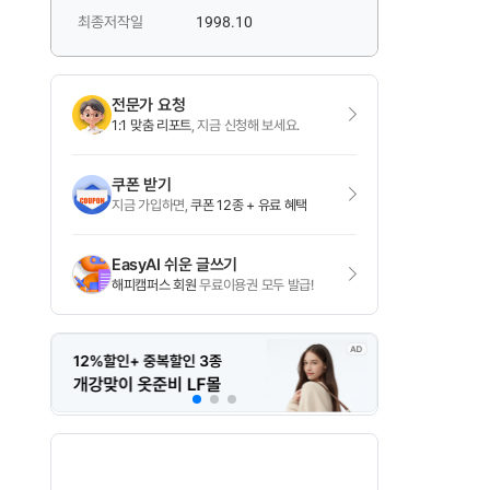
최종저작일
1998.10
전문가 요청
1:1 맞춤 리포트
, 지금 신청해 보세요.
쿠폰 받기
지금 가입하면,
쿠폰 12종 + 유료 혜택
EasyAI 쉬운 글쓰기
해피캠퍼스 회원
무료이용권 모두 발급!