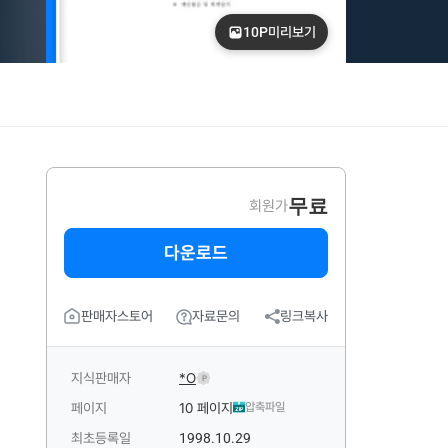
10P
미리보기
무료
회원가
다운로드
판매자스토어
자료문의
링크복사
지식판매자
*O
P
페이지
10 페이지
압축파일
최초등록일
1998.10.29