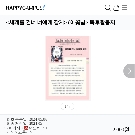
<세계를 건너 너에게 갈게> (이꽃님> 독후활동지
1
/ 7
ㆍ
최초 등록일
2024.05.06
ㆍ
최종 저작일
2024.05
ㆍ
7페이지
/
어도비 PDF
2,000원
ㆍ
서식 > 교육서식