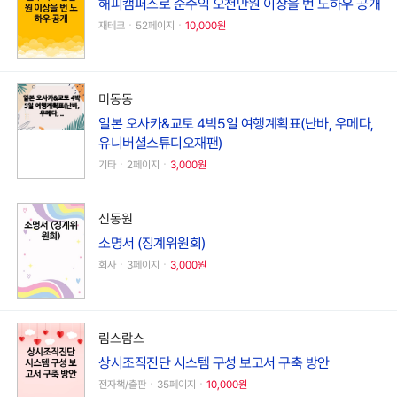
해피캠퍼스로 순수익 오천만원 이상을 번 노하우 공개
재테크ㆍ52페이지ㆍ
10,000원
미동동
일본 오사카&교토 4박5일 여행계획표(난바, 우메다,
유니버셜스튜디오재팬)
기타ㆍ2페이지ㆍ
3,000원
신동원
소명서 (징계위원회)
회사ㆍ3페이지ㆍ
3,000원
림스람스
상시조직진단 시스템 구성 보고서 구축 방안
전자책/출판ㆍ35페이지ㆍ
10,000원