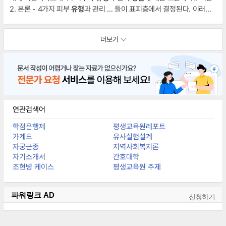
2. 본론 - 4가지 피부
유형
과 관리 ... 들이 표피층에서 결정된다. 이러한
여러 가지 요소에 따라 피부
유형
을 구분할 수 있으며, 피부의 상태와
유
형
에 따라 제각기 다른 피부 관리
방법
이 적용될 수 있다.2. 본론 - 4가지
더보기
... 피부
유형
과 관리
방법
적절한 땀과 피지 분비로 피부의 유분량과 수분
량이 알맞게 조절되고, 피부조직이 상처를 입지 않아 겉이 단단하고 전반
적으로 주름이 없는 등의 피부를 정상 피부
연관검색어
학점은행제
평생교육원레포트
가계도
유사실험설계
자궁근종
지역사회복지론
자기소개서
간호대학
조현병 케이스
평생교육원 주제
파워링크
AD
신청하기