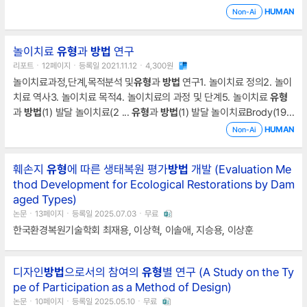
권, 당좌차월, 담보대출이 있습니다. 단기 대출은 개인이 은행에서 받는
HUMAN
Non-Ai
대출과 유사하며, 1년 내의 일정 기간 은행에서 돈을 빌리는
방법
입니다.
당좌차월 ... 은 미리 은행에 계좌를 개설해놓은 뒤, 예금액이 충분치 못하
놀이치료
유형
과
방법
연구
더라도 어느 정도까지는 수표 발행 등의
방법
으로 돈을 빌려주는 대출 방
리포트ㆍ12페이지ㆍ등록일 2021.11.12ㆍ4,300원
식입니다. 당좌차월에서는 당좌예금계좌를 통해 예금
놀이치료과정,단계,목적분석 및
유형
과
방법
연구1. 놀이치료 정의2. 놀이
치료 역사3. 놀이치료 목적4. 놀이치료의 과정 및 단계5. 놀이치료
유형
과
방법
(1) 발달 놀이치료(2 ...
유형
과
방법
(1) 발달 놀이치료Brody(197
8)는 스스로 발달놀이치료라고 부른 기법을 발전시켰다. 이 치료에서는
HUMAN
Non-Ai
정서적, 사회적 결핍이나 학습결핍을 경험한 아동이 아동을 돕 ... 나 심리
적인 부적응 문제를 가진 아동의 발달을 촉진하고 적응적 행동의 증가를
훼손지
유형
에 따른 생태복원 평가
방법
개발 (Evaluation Me
위해 다양한 이론과 기법을 바탕으로 한 놀이를 통해 치료하는 정신치료
thod Development for Ecological Restorations by Dam
의 한
방법
이다. 아동은 생각
aged Types)
논문ㆍ13페이지ㆍ등록일 2025.07.03ㆍ무료
한국환경복원기술학회 최재용, 이상혁, 이솔애, 지승용, 이상훈
디자인
방법
으로서의 참여의
유형
별 연구 (A Study on the Ty
pe of Participation as a Method of Design)
논문ㆍ10페이지ㆍ등록일 2025.05.10ㆍ무료