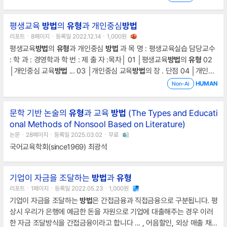
법
의
유형
별 특징(1) 강의법강의법(Lecture Methood ... )은 가장 오래
된 전통적인 교수
방법
으로, 주로 언어를 통한 설명과 해설을 통해 이루어
평생교육
방법
의
유형
과 개인중심
방법
진다. 이
방법
은 고대 희랍시대의 철학자들이 서로의 지식을 나누어 갖기
리포트ㆍ8페이지ㆍ등록일 2022.12.14ㆍ1,000원
위해 사용해 온 이래 지금
평생교육
방법
의
유형
과 개인중심
방법
과 목 명 : 평생교육실습 담당교수
: 학 과 : 경영학과 학 번 : 제 출 자 :목차│ 01 │평생교육
방법
의
유형
02
│개인중심 교육
방법
... 03 │개인중심 교육
방법
의 장 . 단점 04 │개인중
심 교육
방법
의 과제01 ｜ 평생교육
방법
의
유형
개인중심
방법
집단중심
HUMAN
Non-Ai
방법
지역사회화중심
방법
예시적 매체 조작적 매체 확산 ... 적 매체 환경
적 매체 1. 학습자 조직방식에 따른
유형
2. 활용되는 매체에 따른
유형
개
문학 기반 논술의
유형
과 교육
방법
(The Types and Educati
인중심 교육
방법
의 필요성 개인중심 교육
방법
의 정의 02 ｜ 개인중심 교
onal Methods of Nonsool Based on Literature)
육
방법
집단형태의 활동
논문ㆍ28페이지ㆍ등록일 2025.03.02ㆍ무료
국어교육학회(since1969) 최광석
기업이 자금을 조달하는
방법
과
유형
리포트ㆍ1페이지ㆍ등록일 2022.05.23ㆍ1,000원
기업이 자금을 조달하는
방법
은 간접금융과 직접금융으로 구분됩니다. 평
상시 우리가 은행에 예금한 돈을 자원으로 기업에 대출해주는 경우 이러
한 자금 조달방식을 간접금융이라고 합니다 ... , 어음할인, 외상 매출 채