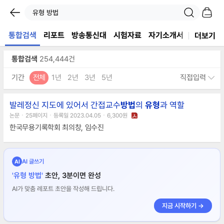
통합검색
리포트
방송통신대
시험자료
자기소개서
논문
서
더보기
통합검색
254,444건
기간
전체
1년
2년
3년
5년
직접입력
발레정신 지도에 있어서 간접교수
방법
의
유형
과 역할
논문ㆍ25페이지ㆍ등록일 2023.04.05ㆍ6,300원
한국무용기록학회 최의창, 임수진
AI 글쓰기
AI
'유형 방법'
초안, 3분이면 완성
AI가 맞춤 레포트 초안을 작성해 드립니다.
지금 시작하기 →