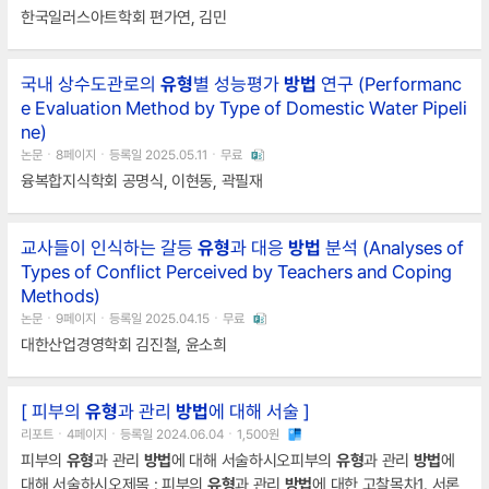
한국일러스아트학회 편가연, 김민
국내 상수도관로의
유형
별 성능평가
방법
연구 (Performanc
e Evaluation Method by Type of Domestic Water Pipeli
ne)
논문ㆍ8페이지ㆍ등록일 2025.05.11ㆍ무료
융복합지식학회 공명식, 이현동, 곽필재
교사들이 인식하는 갈등
유형
과 대응
방법
분석 (Analyses of
Types of Conflict Perceived by Teachers and Coping
Methods)
논문ㆍ9페이지ㆍ등록일 2025.04.15ㆍ무료
대한산업경영학회 김진철, 윤소희
[ 피부의
유형
과 관리
방법
에 대해 서술 ]
리포트ㆍ4페이지ㆍ등록일 2024.06.04ㆍ1,500원
피부의
유형
과 관리
방법
에 대해 서술하시오피부의
유형
과 관리
방법
에
대해 서술하시오제목 : 피부의
유형
과 관리
방법
에 대한 고찰목차1. 서론