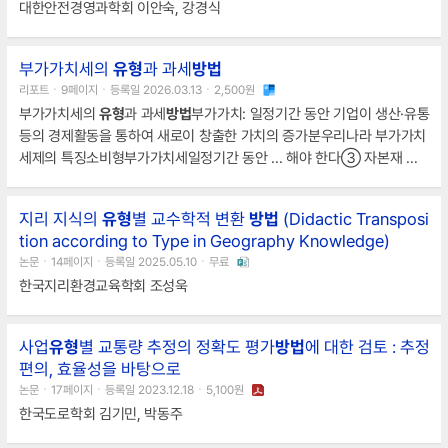
대한안전경영과학회 이안숙, 강경식
부가가치세의
유형
과 과세
방법
리포트ㆍ9페이지ㆍ등록일 2026.03.13ㆍ2,500원
부가가치세의
유형
과 과세
방법
부가가치: 일정기간 동안 기업이 생산·유통
등의 경제활동을 통하여 새로이 창출한 가치의 증가분우리나라 부가가치
세제의 특징소비형부가가치세일정기간 동안 ... 해야 한다③ 자본재 매
입액도 매입세액공제 대상이다④ 투자억제 효과가 있다⑤ 중간재와 자
본재를 엄격히 구분해야 한다4.다음 중 부가가치세
유형
중 소득형 부가
지리 지식의
유형
별 교수학적 변환
방법
(Didactic Transposi
가치세의 계산
방법
... 와는 구별된다.다단계과세방식부가가치세는 재화
tion according to Type in Geography Knowledge)
나 용역에 대한 생산, 유통에 이르기까지 각 거래단계마다 창출한 부가가
논문ㆍ14페이지ㆍ등록일 2025.05.10ㆍ무료
치에 과세하는 다단계 과세방식을 따른다.1. 부가가치세의
유형
구 분
한국지리환경교육학회 조성욱
사업
유형
별 교통량 추정의 정확도 평가
방법
에 대한 검토 : 추정
편의, 효율성을 바탕으로
논문ㆍ17페이지ㆍ등록일 2023.12.18ㆍ5,100원
한국도로학회 김기민, 박동주