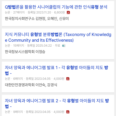
Q
방법
론을 활용한 시니어클럽의 기능에 관한 인식
유형
분석
논문ㆍ27페이지ㆍ등록일 2023.11.20ㆍ6,600원
한국정치사회연구소 김현정, 오혜인, 신유미
지식 커뮤니티
유형
별 분류
방법
론 (Taxonomy of Knowledg
e Community and Its Effectiveness)
논문ㆍ15페이지ㆍ등록일 2025.04.22ㆍ무료
한국정보시스템학회 이정승
자녀 양육과 에니어그램 발표 1 - 각
유형
별 아이들의 지도
방
법
-
논문ㆍ6페이지ㆍ등록일 2023.04.05ㆍ4,000원
대한안전경영과학회 이안숙, 강경식
자녀 양육과 에니어그램 발표 2 - 각
유형
별 아이들의 지도
방
법
-
논문ㆍ9페이지ㆍ등록일 2023.04.05ㆍ4,000원