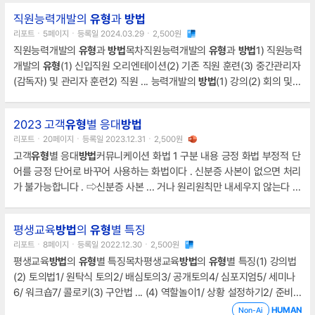
직원능력개발의
유형
과
방법
리포트ㆍ5페이지ㆍ등록일 2024.03.29ㆍ2,500원
직원능력개발의
유형
과
방법
목차직원능력개발의
유형
과
방법
1) 직원능력
개발의
유형
(1) 신입직원 오리엔테이션(2) 기존 직원 훈련(3) 중간관리자
(감독자) 및 관리자 훈련2) 직원 ... 능력개발의
방법
(1) 강의(2) 회의 및
토의(3) 역할연기와 대역(4) 사례발표(5) 집단훈련(행동)과 워크숍(6) 사
내훈련과 슈퍼비전* 참고문헌직원능력개발의
유형
과
방법
인적자원 ... 과
2023 고객
유형
별 응대
방법
교육이 효과적인 서비스 제공에 영향을 미치기 때문이다.1) 직원능력개발
리포트ㆍ20페이지ㆍ등록일 2023.12.31ㆍ2,500원
의
유형
(1) 신입직원 오리엔테이션신규로 채용된 직원에게 조직이나 기관
고객
유형
별 응대
방법
커뮤니케이션 화법 1 구분 내용 긍정 화법 부정적 단
의 정책이나 규정, 업무 형태, 근무
어를 긍정 단어로 바꾸어 사용하는 화법이다 . 신분증 사본이 없으면 처리
가 불가능합니다 . ⇨신분증 사본 ... 거나 원리원칙만 내세우지 않는다 .
고객
유형
별 응대
방법
3 의구심이 많은 고객 ③의구심이 많은 고객 특징
- 뻔히 알 수 있는 사실에도 질문을 되풀이 한다 . - 여러 상품과 비교 ...
평생교육
방법
의
유형
별 특징
를 제시하여 설명한다 . - 상급 책임자에게 응대케 하는 것도 도움이 된다
리포트ㆍ8페이지ㆍ등록일 2022.12.30ㆍ2,500원
. - 조금 전에 말씀드렸잖아요 , 의심이 많으시네요 라는 말은 삼간다 .고
평생교육
방법
의
유형
별 특징목차평생교육
방법
의
유형
별 특징(1) 강의법
객
유형
별 응대
방법
4 온순
(2) 토의법1/ 원탁식 토의2/ 배심토의3/ 공개토의4/ 심포지엄5/ 세미나
6/ 워크숍7/ 콜로키(3) 구안법 ... (4) 역할놀이1/ 상황 설정하기2/ 준비
및 연습3/ 실연하기4/ 평가하기(5) 브레인스토밍* 참고문헌평생교육
방
HUMAN
Non-Ai