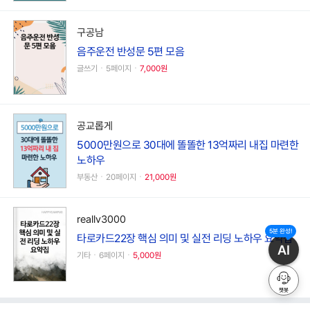
구공남
음주운전 반성문 5편 모음
글쓰기ㆍ5페이지ㆍ
7,000원
공교롭게
5000만원으로 30대에 똘똘한 13억짜리 내집 마련한
노하우
부동산ㆍ20페이지ㆍ
21,000원
reallv3000
5분 완성!
타로카드22장 핵심 의미 및 실전 리딩 노하우 요약집
AI
기타ㆍ6페이지ㆍ
5,000원
챗봇