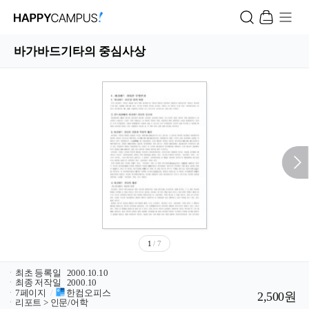
바가바드기타의 중심사상
1
/ 7
ㆍ
최초 등록일
2000.10.10
ㆍ
최종 저작일
2000.10
ㆍ
7페이지
/
한컴오피스
2,500원
ㆍ
리포트 > 인문/어학