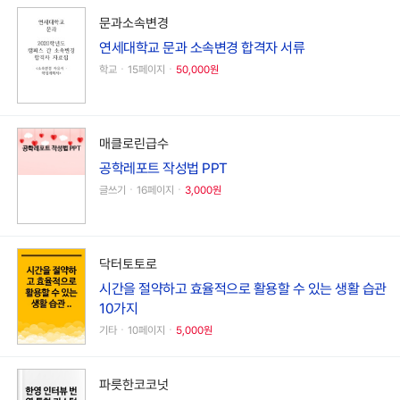
문과소속변경
연세대학교 문과 소속변경 합격자 서류
학교ㆍ15페이지ㆍ
50,000원
매클로린급수
공학레포트 작성법 PPT
글쓰기ㆍ16페이지ㆍ
3,000원
닥터토토로
시간을 절약하고 효율적으로 활용할 수 있는 생활 습관
10가지
기타ㆍ10페이지ㆍ
5,000원
파릇한코코넛