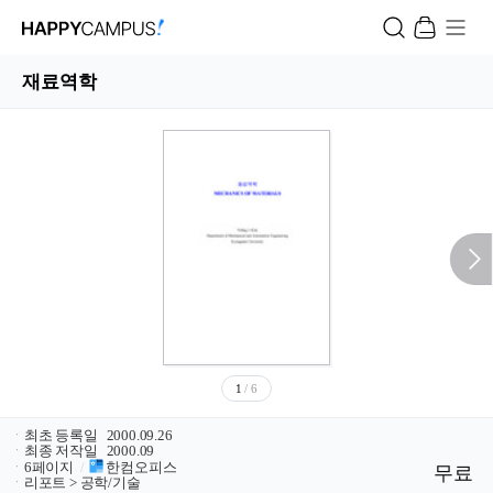
재료역학
1
/ 6
ㆍ
최초 등록일
2000.09.26
ㆍ
최종 저작일
2000.09
ㆍ
6페이지
/
한컴오피스
무료
ㆍ
리포트 > 공학/기술