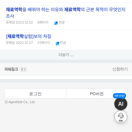
재료역학
을 배워야 하는 이유와
재료역학
의 근본 목적이 무엇인지
조사
등록일 2023.12.02 ㆍ6페이지 ㆍ
한글
[
재료역학
실험]보의 처짐
등록일 2022.10.27 ㆍ21페이지 ㆍ
한글
더보기
신청하기
로그인
PC버전
5분 완성!
ⓒ AgentSoft Co., Ltd.
AI
챗봇