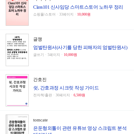
Class101 신사임당 스마트스토어 노하우 정리
쇼핑몰/스토어ㆍ33페이지ㆍ
10,000원
글쟁
엄벌탄원서(사기를 당한 피해자의 엄벌탄원서)
글쓰기ㆍ5페이지ㆍ
10,000원
간호진
쉿, 간호과정 시크릿 작성 가이드
전자책/출판ㆍ30페이지ㆍ
6,500원
tomcate
은둔형외톨이 관련 유튜브 영상 스크립트 분석